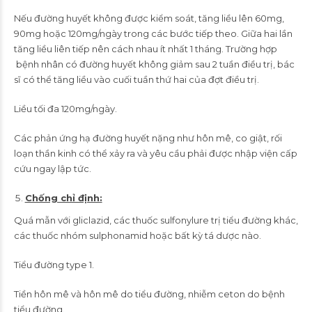
Nếu đường huyết không được kiểm soát, tăng liều lên 60mg,
90mg hoặc 120mg/ngày trong các bước tiếp theo. Giữa hai lần
tăng liều liên tiếp nên cách nhau ít nhất 1 tháng. Trường hợp
bệnh nhân có đường huyết không giảm sau 2 tuần điều trị, bác
sĩ có thể tăng liều vào cuối tuần thứ hai của đợt điều trị.
Liều tối đa 120mg/ngày.
Các phản ứng hạ đường huyết nặng như hôn mê, co giật, rối
loạn thần kinh có thể xảy ra và yêu cầu phải được nhập viện cấp
cứu ngay lập tức.
Chống chỉ định:
Quá mẫn với gliclazid, các thuốc sulfonylure trị tiểu đường khác,
các thuốc nhóm sulphonamid hoặc bất kỳ tá dược nào.
Tiểu đường type 1.
Tiền hôn mê và hôn mê do tiểu đường, nhiễm ceton do bệnh
tiểu đường.