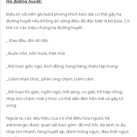
Hạ đường huyết:
Điều trị với viên gliclazid phóng thích kéo dài có thể gây hạ
đường huyết nếu không ăn uống điều độ đặc biệt là bỏ bữa. Có
thể có các triệu chứng hạ đường huyết:
_ Đau đầu, đói dữ dội;
_Buồn nôn, nôn mửa, mệt mỏi;
_Rối loạn giấc ngủ, kích động, hung hăng, thiếu tập trung;
_Giảm nhận thức, phản ứng chậm, trầm cảm ;
_Rối loạn thị giác, ngôn ngữ, mê sảng, co giật, hô hấp nông,
nhịp tim chậm, mất ý thức có thể dẫn đến hôn mê và gây tử
vong.
Ngoài ra, các dấu hiệu của cơ chế điều hòa ngược hệ
adrenergic được quan sát bao gồm: đổ mồ hôi, da lạnh, lo âu,
nhịp tim nhanh, tăng huyết áp, đánh trống ngực, đau thắt ngực