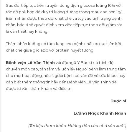
Sau đó, tiếp tục tiêm truyền dung dịch glucose loãng 10% với
tốc độ phù hợp để duy trì lượng đường trong máu cao hơn 1g/L.
Bệnh nhân được theo dõi chặt chẽ và tùy vào tình trạng bệnh
nhân, bác sĩ sẽ quyết định xem việc tiếp tục theo dõi giám sát
là cần thiết hay không.
Thẩm phân không có tác dụng cho bệnh nhân do lực liên kết
chặt chẽ giữa gliclazid với protein huyết tương.
Bệnh viện Lê Văn Thịnh
với đội ngũ Y Bác sĩ có trình độ
chuyên môn cao, tận tâm và luôn lấy Người bệnh làm trung tâm
cho mọi hoạt động, nếu Người bệnh có vấn đề về sức khỏe, hay
cần biết thêm thông tin hãy đến Bệnh viện Lê Văn Thịnh để
được tư vấn, thăm khám và điều trị.
Dược sĩ
Lương Ngọc Khánh Ngân
(Tài liệu tham khảo: Hướng dẫn của nhà sản xuất)