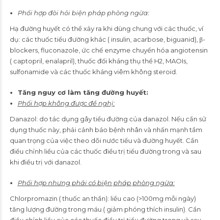
Phối hợp đòi hỏi biện pháp phòng ngừa:
Hạ đường huyết có thể xảy ra khi dùng chung với các thuốc, ví
dụ: các thuốc tiểu đường khác ( insulin, acarbose, biguanid), β-
blockers, fluconazole, ức chế enzyme chuyển hóa angiotensin
( captopril, enalapril), thuốc đối kháng thụ thể H2, MAOIs,
sulfonamide và các thuốc kháng viêm không steroid.
Tăng nguy cơ làm tăng đường huyết:
Phối hợp không được đề nghị:
Danazol: do tác dụng gây tiểu đường của danazol. Nếu cần sử
dụng thuốc này, phải cảnh báo bệnh nhân và nhấn mạnh tầm
quan trọng của việc theo dõi nước tiểu và đường huyết. Cần
điều chỉnh liều của các thuốc điều trị tiểu đường trong và sau
khi điều trị với danazol.
Phối hợp nhưng phải có biện pháp phòng ngừa:
Chlorpromazin ( thuốc an thần): liều cao (>100mg mỗi ngày)
tăng lượng đường trong máu ( giảm phóng thích insulin). Cần