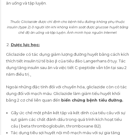
ăn uống và tập luyện.
Thuốc Gliclazide được chỉ định cho bệnh tiểu đường không phụ thuộc
insulin (type 2) ở người lớn khi không kiểm soát được glucose huyết bằng
chế độ ăn uống và tập luyện. Ảnh minh họa: nguồn Internet
Dược lực học:
Gliclazide có tác dụng giảm lượng đường huyết bằng cách kích
thích tiết insulin từ tế bào β của tiểu đảo Langerhans ở tụy. Tác
dụng tăng insulin sau ăn và việc tiết C-peptide vẫn tồn tại sau 2
năm điều trị.
Ngoài những đặc tính đối với chuyển hóa, gliclazide còn có tác
dụng đối với mạch máu. Gliclazide làm giảm tiểu huyết khối
bằng 2 cơ chế liên quan đến
biến chứng bệnh tiểu đường.
Gây ức chế một phần kết tập và kết dính của tiểu cầu với sự
sụt giảm các chất đánh dấu trong quá trình kích hoạt tiểu
cầu ( beta thromboglobulin, thromboxane B2).
Tác dụng tiêu sợi huyết nội mô mạch máu với sự gia tăng