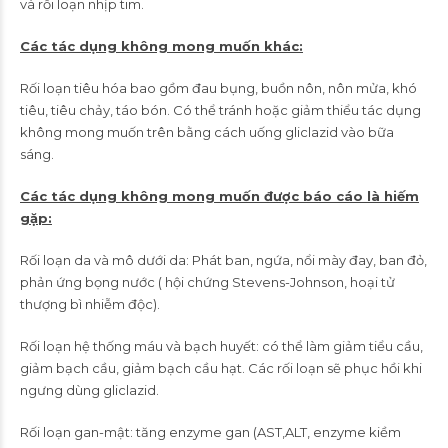
và rối loạn nhịp tim.
Các tác dụng không mong muốn khác:
Rối loạn tiêu hóa bao gồm đau bụng, buồn nôn, nôn mửa, khó
tiêu, tiêu chảy, táo bón. Có thể tránh hoặc giảm thiểu tác dụng
không mong muốn trên bằng cách uống gliclazid vào bữa
sáng.
Các tác dụng không mong muốn được báo cáo là hiếm
gặp:
Rối loạn da và mô dưới da: Phát ban, ngứa, nổi mày đay, ban đỏ,
phản ứng bọng nước ( hội chứng Stevens-Johnson, hoại tử
thượng bì nhiễm độc).
Rối loạn hệ thống máu và bạch huyết: có thể làm giảm tiểu cầu,
giảm bạch cầu, giảm bạch cầu hạt. Các rối loạn sẽ phục hồi khi
ngưng dùng gliclazid.
Rối loạn gan-mật: tăng enzyme gan (AST,ALT, enzyme kiềm