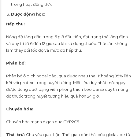
trong hoạt động tPA.
Dược động học:
Hấp thu:
Nồng độ tăng dần trong 6 giờ đầu tiên, đạt trạng thái ổng định
và duy trì từ 6 đến 12 giờ sau khi sử dụng thuốc. Thức ăn không
làm thay đổi tốc độ và mức độ hấp thu.
Phân bố:
Phân bố ở dịch ngoại bào, qua được nhau thai. Khoảng 95% liên
kết với protein trong huyết tương. Một liều duy nhất mỗi ngày
được dùng dưới dạng viên phóng thích kéo dài sẽ duy trì nồng
độ thuốc trong huyết tương hiệu quả hơn 24 giờ.
Chuyển hóa:
Chuyển hóa mạnh ở gan qua CYP2C9
Thải trừ:
Chủ yếu qua thận. Thời gian bán thải của gliclazide từ