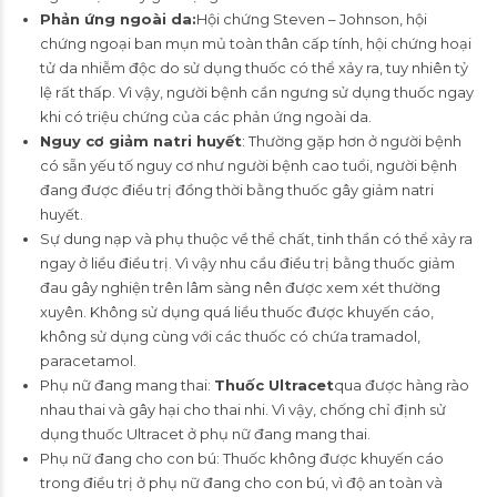
Phản ứng ngoài da:
Hội chứng Steven – Johnson, hội
chứng ngoại ban mụn mủ toàn thân cấp tính, hội chứng hoại
tử da nhiễm độc do sử dụng thuốc có thể xảy ra, tuy nhiên tỷ
lệ rất thấp. Vì vậy, người bệnh cần ngưng sử dụng thuốc ngay
khi có triệu chứng của các phản ứng ngoài da.
Nguy cơ giảm natri huyết
: Thường gặp hơn ở người bệnh
có sẵn yếu tố nguy cơ như người bệnh cao tuổi, người bệnh
đang được điều trị đồng thời bằng thuốc gây giảm natri
huyết.
Sự dung nạp và phụ thuộc về thể chất, tinh thần có thể xảy ra
ngay ở liều điều trị. Vì vậy nhu cầu điều trị bằng thuốc giảm
đau gây nghiện trên lâm sàng nên được xem xét thường
xuyên. Không sử dụng quá liều thuốc được khuyến cáo,
không sử dụng cùng với các thuốc có chứa tramadol,
paracetamol.
Phụ nữ đang mang thai:
Thuốc Ultracet
qua được hàng rào
nhau thai và gây hại cho thai nhi. Vì vậy, chống chỉ định sử
dụng thuốc Ultracet ở phụ nữ đang mang thai.
Phụ nữ đang cho con bú: Thuốc không được khuyến cáo
trong điều trị ở phụ nữ đang cho con bú, vì độ an toàn và