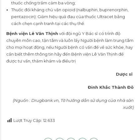
thuốc chống trầm cảm ba vòng;
Thuốc đối kháng chủ vận opioid (nalbuphin, buprenorphin,
pentazocin): Giảm hiệu quả đau của thuốc Ultracet bằng
cách chẹn cạnh tranh tại các thụ thể.
Bệnh viện Lê Văn Thịnh
với đội ngũ Y Bác sĩ có trình độ
chuyên môn cao, tận tâm và luôn lấy Người bệnh làm trung tâm
cho mọi hoạt động, nếu Người bệnh có vấn đề về sức khỏe, hay
cần biết thêm thông tin hãy đến Bệnh viện Lê Văn Thịnh để
được tư vấn, thăm khám và điều trị
Dược sĩ
Đinh Khắc Thành Đô
(Nguồn : Drugbank.vn, Tờ hướng dẫn sử dụng của nhà sản
xuất)
Lượt Truy Cập:
12.633