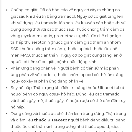
Chứng co giật: Đã có báo cáo về nguy cơ xảy ra chứng co
giật sau khi điều trị bằng tramadol. Nguy cơ co giật tăng lên
khi sử dụng liều tramadol lớn hơn liều khuyến cáo hoặc khi sử
dụng đồng thời với các thuốc sau: Thuốc chống trầm cảm ba
vòng (cyclobenzaprin, promethazin), chất ức chế chọn lọc
tái hấp thu serotonin (thuốc giảm cảm giác thèm ăn nhóm
SSRI,thuốc chống trầm cảm), thuốc opioid, thuốc ức chế
men MAO, thuốc an thần… Nguy cơ co giật cũng tăng lên ở
người có tiền sử co giật, bệnh nhân động kinh.
Phản ứng dạng phản vệ: Người bệnh có tiền sử mắc phản
ứng phản vệ với codein, thuốc nhóm opioid có thể làm tăng
nguy cơ xảy ra phản ứng dạng phản vệ.
Suy hô hấp: Thận trọng khi điều trị bằng thuốc Ultracet tab ở
người bệnh có nguy cơsuy hô hấp. Dùng liều cao tramadol
với thuốc gây mê, thuốc gây tê hoặc rượu có thể dẫn đến suy
hô hấp.
Dùng cùng với thuốc ức chế thần kinh trung ương: Thận trọng
và giảm liều
thuốc Ultracet
ở người bệnh đang điều trị bằng
thuốc ức chế thần kinh trung ương như thuốc opioid, rượu,