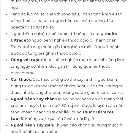
thuốc gây mê, thuốc phenothiazin, thuốc an thần hoặc thuốc
ngủ.
Tăng áp lực nội sọ, chấn thương đầu. Thận trọng khi điều trị
bằng thuốc Ultracet ở người bệnh bị chấn thương đầu
hoặctăng áp lực nội sọ.
Người bệnh nghiện thuốc opioid. Không sử dụng
thuốc
Ultracet
ở người bệnh nghiện thuốc opioid. Thành phần
Tramadol trong thuốc gây tái nghiện ở một số người bệnh
trước đó từng bị nghiện thuốc opioid.
Dùng với rượu:
Người bệnh nghiện rượu mạn tính nặng làm
tăng nguy cơ nhiễm độc gan khi dùng quá liều thuốc
paracetamol.
Cai thuốc:
Các triệu chứng có thể xảy ra khi người bệnh
dừng thuốc Ultracet một cách đột ngột. Các triệu chứng cai
thuốc như lo lắng thái quá, hoảng sợ, ảo giác, ù tai, dị cảm…
Người bệnh suy thận:
Đối với người bệnh có độ thanh thải
creatinin huyết thanh dưới 30ml/phút được khuyến cáo nên
tăng khoảng cách giữa các liều dùng
thuốc Ultracet
tab
để không vượt quá liều 2 viên mỗi 12 giờ.
Người bệnh suy gan:
Khuyến cáo không sử dụng thuốc ở
người bệnh suy gan nặng.