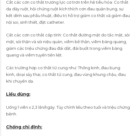
Cắt các cơn co thắt trương lực cơ trơn trên hệ tiêu hóa: Co thắt
dạ dày ruột, hội chứng ruột kích thích cơn đau quặn bụng, sự
kết dính sau phẫu thuật, điều trị hỗ trợ giảm co thắt và giảm đau
nội soi, sinh thiết, đặt catheter.
Cắt các cơn co thắt cấp tính: Co thắt đường mật do tắc mật, sỏi
mật, sỏi thận và sỏi niệu quản, viêm bể thận, viêm bàng quang,
giảm các triệu chứng đau đái dắt, đái buốt trong viêm bàng
quang và viêm tuyến tiền liệt.
Các trường hợp co thắt tử cung như: Thống kinh, đau bụng
kinh, doại sảy thai, co thắt tử cung, đau vùng khung chậu, đau
khi chuyển dạ.
Liều dùng:
Uống 1 viên x 2,3 lần/ngày. Tùy chỉnh liều theo tuổi và triệu chứng
bệnh.
Chống chỉ định: