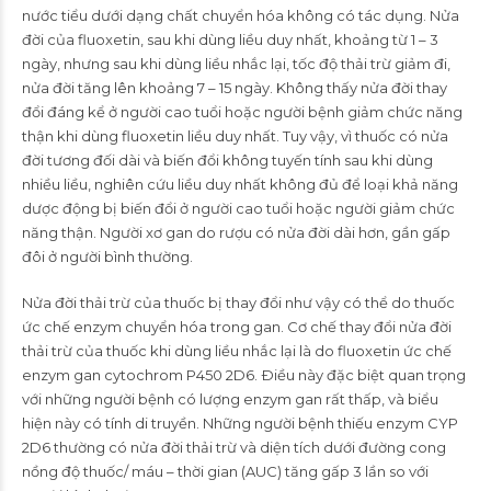
nước tiểu dưới dạng chất chuyển hóa không có tác dụng. Nửa
đời của fluoxetin, sau khi dùng liều duy nhất, khoảng từ 1 – 3
ngày, nhưng sau khi dùng liều nhắc lại, tốc độ thải trừ giảm đi,
nửa đời tăng lên khoảng 7 – 15 ngày. Không thấy nửa đời thay
đổi đáng kể ở người cao tuổi hoặc người bệnh giảm chức năng
thận khi dùng fluoxetin liều duy nhất. Tuy vậy, vì thuốc có nửa
đời tương đối dài và biến đổi không tuyến tính sau khi dùng
nhiều liều, nghiên cứu liều duy nhất không đủ để loại khả năng
dược động bị biến đổi ở người cao tuổi hoặc người giảm chức
năng thận. Người xơ gan do rượu có nửa đời dài hơn, gần gấp
đôi ở người bình thường.
Nửa đời thải trừ của thuốc bị thay đổi như vậy có thể do thuốc
ức chế enzym chuyển hóa trong gan. Cơ chế thay đổi nửa đời
thải trừ của thuốc khi dùng liều nhắc lại là do fluoxetin ức chế
enzym gan cytochrom P450 2D6. Ðiều này đặc biệt quan trọng
với những người bệnh có lượng enzym gan rất thấp, và biểu
hiện này có tính di truyền. Những người bệnh thiếu enzym CYP
2D6 thường có nửa đời thải trừ và diện tích dưới đường cong
nồng độ thuốc/ máu – thời gian (AUC) tăng gấp 3 lần so với