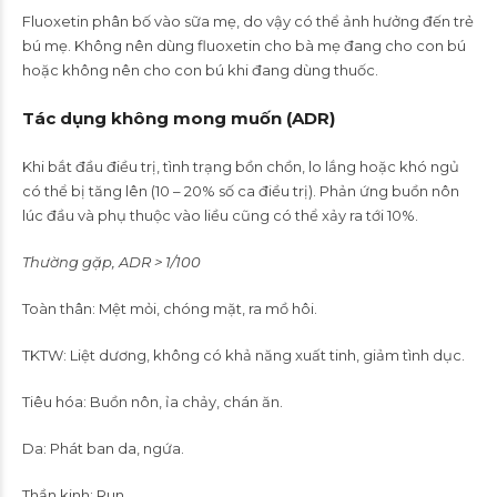
Fluoxetin phân bố vào sữa mẹ, do vậy có thể ảnh hưởng đến trẻ
bú mẹ. Không nên dùng fluoxetin cho bà mẹ đang cho con bú
hoặc không nên cho con bú khi đang dùng thuốc.
Tác dụng không mong muốn (ADR)
Khi bắt đầu điều trị, tình trạng bồn chồn, lo lắng hoặc khó ngủ
có thể bị tăng lên (10 – 20% số ca điều trị). Phản ứng buồn nôn
lúc đầu và phụ thuộc vào liều cũng có thể xảy ra tới 10%.
Thường gặp, ADR > 1/100
Toàn thân: Mệt mỏi, chóng mặt, ra mồ hôi.
TKTW: Liệt dương, không có khả năng xuất tinh, giảm tình dục.
Tiêu hóa: Buồn nôn, ỉa chảy, chán ăn.
Da: Phát ban da, ngứa.
Thần kinh: Run.