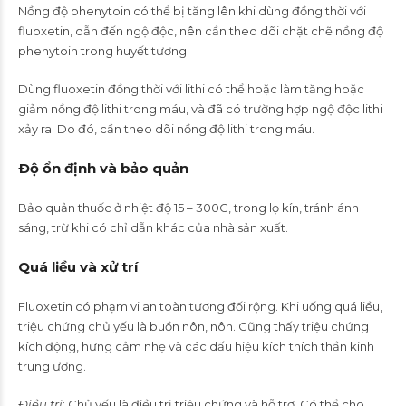
Nồng độ phenytoin có thể bị tăng lên khi dùng đồng thời với
fluoxetin, dẫn đến ngộ độc, nên cần theo dõi chặt chẽ nồng độ
phenytoin trong huyết tương.
Dùng fluoxetin đồng thời với lithi có thể hoặc làm tăng hoặc
giảm nồng độ lithi trong máu, và đã có trường hợp ngộ độc lithi
xảy ra. Do đó, cần theo dõi nồng độ lithi trong máu.
Ðộ ổn định và bảo quản
Bảo quản thuốc ở nhiệt độ 15 – 300C, trong lọ kín, tránh ánh
sáng, trừ khi có chỉ dẫn khác của nhà sản xuất.
Quá liều và xử trí
Fluoxetin có phạm vi an toàn tương đối rộng. Khi uống quá liều,
triệu chứng chủ yếu là buồn nôn, nôn. Cũng thấy triệu chứng
kích động, hưng cảm nhẹ và các dấu hiệu kích thích thần kinh
trung ương.
Ðiều trị
: Chủ yếu là điều trị triệu chứng và hỗ trợ. Có thể cho