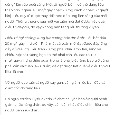
uống 1 lần vào buổi sáng. Một số người bệnh có thể dùng liều
thấp hơn (nghĩa là 5 mg/ngày hoặc 20 mg cách 2 hoặc 3 ngày/1
lần). Liều duy trì được thay đổi theo đáp ứng lâm sàng của mỗi
người. Thông thường sau một vài tuần mới đạt được hiệu quả
điều trị đầy đủ, do vậy không nên tăng liều thường xuyên.
Ðiều trị hội chứng xung lực cưỡng bức ám ảnh:
Liều bắt đầu
20 mg/ngày như trên. Phải mất vài tuần mới đạt được đáp ứng
đầy đủ điều trị. Liều trên 20 mg phải chia làm 2 lần, sáng và
chiều. Một số trường hợp có thể phải cần liều cao tới 80
mg/ngày, nhưng điều quan trọng là phải biết rằng bao giờ cũng
phải cần vài tuần (4 – 6 tuần) để đạt được kết quả về điều trị với 1
liều đã cho.
Với người cao tuổi và người suy gan, cần giảm liều ban đầu và
giảm tốc độ tăng liều.
Có nguy cơ tích lũy fluoxetin và chất chuyển hóa ở người bệnh
giảm chức năng thận, do vậy, cần cân nhắc điều chỉnh liều cho
người bệnh suy thận.