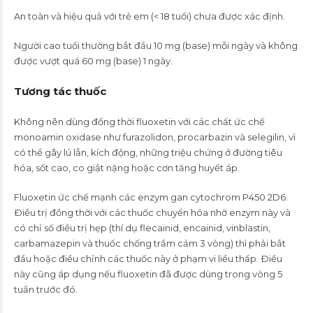
An toàn và hiệu quả với trẻ em (< 18 tuổi) chưa được xác định.
Người cao tuổi thường bắt đầu 10 mg (base) mỗi ngày và không
được vượt quá 60 mg (base) 1 ngày.
Tương tác thuốc
Không nên dùng đồng thời fluoxetin với các chất ức chế
monoamin oxidase như furazolidon, procarbazin và selegilin, vì
có thể gây lú lẫn, kích động, những triệu chứng ở đường tiêu
hóa, sốt cao, co giật nặng hoặc cơn tăng huyết áp.
Fluoxetin ức chế mạnh các enzym gan cytochrom P450 2D6.
Ðiều trị đồng thời với các thuốc chuyển hóa nhờ enzym này và
có chỉ số điều trị hẹp (thí dụ flecainid, encainid, vinblastin,
carbamazepin và thuốc chống trầm cảm 3 vòng) thì phải bắt
đầu hoặc điều chỉnh các thuốc này ở phạm vi liều thấp. Ðiều
này cũng áp dụng nếu fluoxetin đã được dùng trong vòng 5
tuần trước đó.