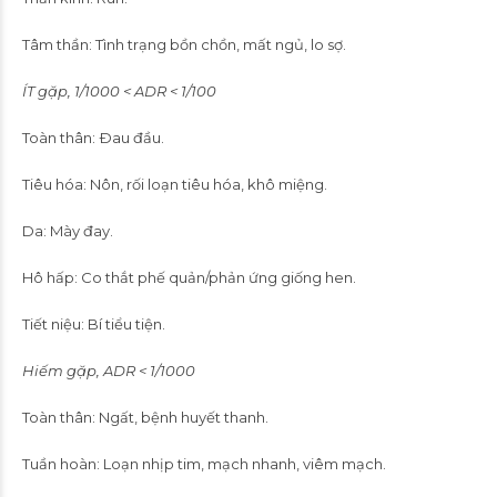
Tâm thần: Tình trạng bồn chồn, mất ngủ, lo sợ.
ÍT gặp, 1/1000 < ADR < 1/100
Toàn thân: Ðau đầu.
Tiêu hóa: Nôn, rối loạn tiêu hóa, khô miệng.
Da: Mày đay.
Hô hấp: Co thắt phế quản/phản ứng giống hen.
Tiết niệu: Bí tiểu tiện.
Hiếm gặp, ADR < 1/1000
Toàn thân: Ngất, bệnh huyết thanh.
Tuần hoàn: Loạn nhịp tim, mạch nhanh, viêm mạch.