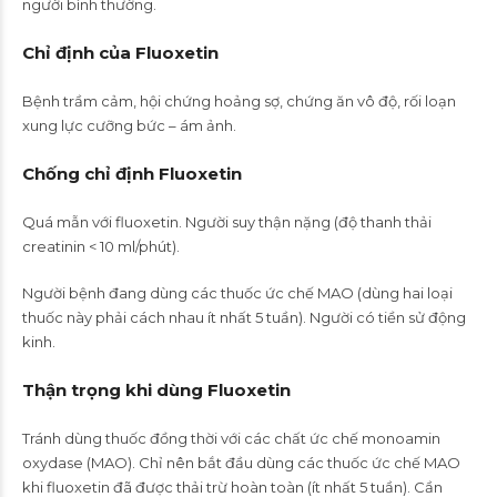
người bình thường.
Chỉ định của Fluoxetin
Bệnh trầm cảm, hội chứng hoảng sợ, chứng ăn vô độ, rối loạn
xung lực cưỡng bức – ám ảnh.
Chống chỉ định Fluoxetin
Quá mẫn với fluoxetin. Người suy thận nặng (độ thanh thải
creatinin < 10 ml/phút).
Người bệnh đang dùng các thuốc ức chế MAO (dùng hai loại
thuốc này phải cách nhau ít nhất 5 tuần). Người có tiền sử động
kinh.
Thận trọng khi dùng Fluoxetin
Tránh dùng thuốc đồng thời với các chất ức chế monoamin
oxydase (MAO). Chỉ nên bắt đầu dùng các thuốc ức chế MAO
khi fluoxetin đã được thải trừ hoàn toàn (ít nhất 5 tuần). Cần