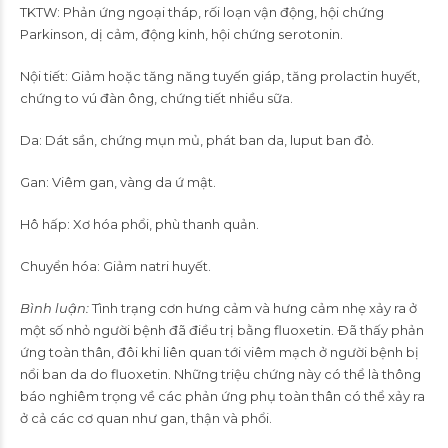
TKTW: Phản ứng ngoại tháp, rối loạn vận động, hội chứng
Parkinson, dị cảm, động kinh, hội chứng serotonin.
Nội tiết: Giảm hoặc tăng năng tuyến giáp, tăng prolactin huyết,
chứng to vú đàn ông, chứng tiết nhiều sữa.
Da: Dát sần, chứng mụn mủ, phát ban da, luput ban đỏ.
Gan: Viêm gan, vàng da ứ mật.
Hô hấp: Xơ hóa phổi, phù thanh quản.
Chuyển hóa: Giảm natri huyết.
Bình luận:
Tình trạng cơn hưng cảm và hưng cảm nhẹ xảy ra ở
một số nhỏ người bệnh đã điều trị bằng fluoxetin. Ðã thấy phản
ứng toàn thân, đôi khi liên quan tới viêm mạch ở người bệnh bị
nổi ban da do fluoxetin. Những triệu chứng này có thể là thông
báo nghiêm trọng về các phản ứng phụ toàn thân có thể xảy ra
ở cả các cơ quan như gan, thận và phổi.