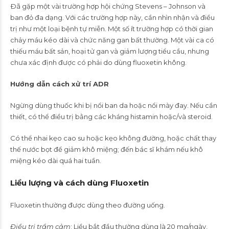
Ðã gặp một vài trường hợp hội chứng Stevens – Johnson và
ban đỏ đa dạng. Với các trường hợp này, cần nhìn nhận và điều
trị như một loại bệnh tự miễn. Một số ít trường hợp có thời gian
chảy máu kéo dài và chức năng gan bất thường. Một vài ca có
thiếu máu bất sản, hoại tử gan và giảm lượng tiểu cầu, nhưng
chưa xác định được có phải do dùng fluoxetin không.
Hướng dẫn cách xử trí ADR
Ngừng dùng thuốc khi bị nổi ban da hoặc nổi mày đay. Nếu cần
thiết, có thể điều trị bằng các kháng histamin hoặc/và steroid.
Có thể nhai kẹo cao su hoặc kẹo không đường, hoặc chất thay
thế nước bọt để giảm khô miệng; đến bác sĩ khám nếu khô
miệng kéo dài quá hai tuần.
Liều lượng và cách dùng Fluoxetin
Fluoxetin thường được dùng theo đường uống.
Ðiều trị trầm cảm
: Liều bắt đầu thường dùng là 20 mg/ngày,