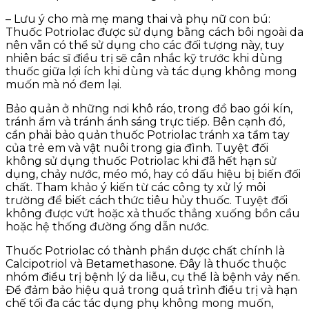
– Lưu ý cho mà mẹ mang thai và phụ nữ con bú:
Thuốc Potriolac được sử dụng bằng cách bôi ngoài da
nên vẫn có thể sử dụng cho các đối tượng này, tuy
nhiên bác sĩ điều trị sẽ cân nhắc kỹ trước khi dùng
thuốc giữa lợi ích khi dùng và tác dụng không mong
muốn mà nó đem lại.
Bảo quản ở những nơi khô ráo, trong đồ bao gói kín,
tránh ẩm và tránh ánh sáng trực tiếp. Bên cạnh đó,
cần phải bảo quản thuốc Potriolac tránh xa tầm tay
của trẻ em và vật nuôi trong gia đình. Tuyệt đối
không sử dụng thuốc Potriolac khi đã hết hạn sử
dụng, chảy nước, méo mó, hay có dấu hiệu bị biến đối
chất. Tham khảo ý kiến từ các công ty xử lý môi
trường để biết cách thức tiêu hủy thuốc. Tuyệt đối
không được vứt hoặc xả thuốc thẳng xuống bồn cầu
hoặc hệ thống đường ống dẫn nước.
Thuốc Potriolac có thành phần dược chất chính là
Calcipotriol và Betamethasone. Đây là thuốc thuộc
nhóm điều trị bệnh lý da liễu, cụ thể là bệnh vảy nến.
Để đảm bảo hiệu quả trong quá trình điều trị và hạn
chế tối đa các tác dụng phụ không mong muốn,