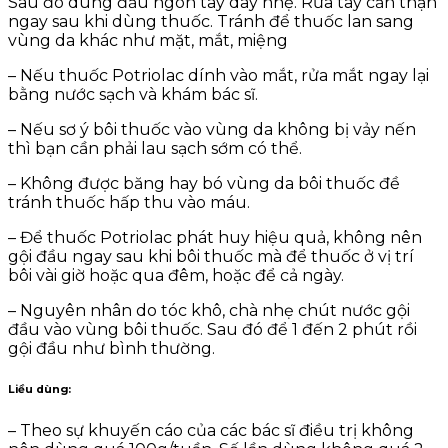
Sau đó dùng đầu ngón tay day nhẹ. Rửa tay cẩn thận
ngay sau khi dùng thuốc. Tránh để thuốc lan sang
vùng da khác như mặt, mắt, miệng
– Nếu thuốc Potriolac dính vào mắt, rửa mắt ngay lại
bằng nước sạch và khám bác sĩ.
– Nếu sơ ý bôi thuốc vào vùng da không bị vảy nến
thì bạn cần phải lau sạch sớm có thể.
– Không được băng hay bó vùng da bôi thuốc đề
tránh thuốc hấp thu vào máu.
– Để thuốc Potriolac phát huy hiệu quả, không nên
gội đầu ngay sau khi bôi thuốc mà để thuốc ở vị trí
bôi vài giờ hoặc qua đêm, hoặc để cả ngày.
– Nguyên nhân do tóc khô, chà nhẹ chút nước gội
đầu vào vùng bôi thuốc. Sau đó để 1 đến 2 phút rồi
gội đầu như bình thường.
Liều dùng
:
– Theo sự khuyến cáo của các bác sĩ điều trị không