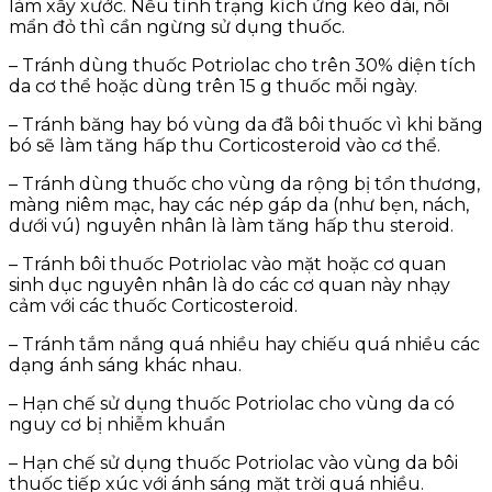
làm xầy xước. Nếu tình trạng kích ứng kéo dài, nổi
mẩn đỏ thì cần ngừng sử dụng thuốc.
– Tránh dùng thuốc Potriolac cho trên 30% diện tích
da cơ thể hoặc dùng trên 15 g thuốc mỗi ngày.
– Tránh băng hay bó vùng da đã bôi thuốc vì khi băng
bó sẽ làm tăng hấp thu Corticosteroid vào cơ thể.
– Tránh dùng thuốc cho vùng da rộng bị tổn thương,
màng niêm mạc, hay các nép gáp da (như bẹn, nách,
dưới vú) nguyên nhân là làm tăng hấp thu steroid.
– Tránh bôi thuốc Potriolac vào mặt hoặc cơ quan
sinh dục nguyên nhân là do các cơ quan này nhạy
cảm với các thuốc Corticosteroid.
– Tránh tắm nắng quá nhiều hay chiếu quá nhiều các
dạng ánh sáng khác nhau.
– Hạn chế sử dụng thuốc Potriolac cho vùng da có
nguy cơ bị nhiễm khuẩn
– Hạn chế sử dụng thuốc Potriolac vào vùng da bôi
thuốc tiếp xúc với ánh sáng mặt trời quá nhiều.