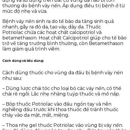
dụng và sử dụng trên bất cứ vùng da nào bị tổn
thương do bệnh vảy nến. Áp dụng điều trị bệnh ở từ
mức độ nhẹ và vừa.
Bệnh vảy nến sinh ra do tế bào da tăng sinh quá
nhanh, gây ra đỏ da, tạo vảy, dày da. Thuốc
Potriolac chứa các hoạt chất calcipotriol và
betamethason. Hoạt chất Calcipotriol giúp cho tế bào
trở về tăng trưởng bình thường, còn Betamethason
làm giảm quá trình viêm.
Cách dùng và liều dùng
:
Cách dùng thuốc cho vùng da đầu bị bệnh vảy nén
như sau:
– Dùng lược chải tóc cho loại bỏ các vảy nến, có thể
chải rẽ ngôi. Lắc nhẹ nhàng tuýp thuốc và mở nắp.
– Bóp thuốc Potriolac vào đầu ngón tay và nên
nghiêng đầu trước khi thoa thuốc để tránh thuốc
chảy vào da mặt, mắt, miệng.
– Thoa nhẹ gel thuốc Potriolac vào vùng bị vảy nến.