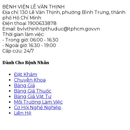
BỆNH VIỆN LÊ VĂN THỊNH
Địa chỉ: 130 Lê Văn Thịnh, phường Bình Trưng, thành
phố Hồ Chí Minh
Điện thoại: 1900633878
Email: bvlvthinh.tpthuduc@tphcm.gov.vn
Thời gian làm việc:
- Trong giờ: 06:00 - 16:30
- Ngoài giờ: 16:30 - 19:00
Cấp cứu: 24/7
Dành Cho Bệnh Nhân
Đặt Khám
Chuyên Khoa
Bảng Giá
Bảng Giá Thuốc
Bảng Giá Vật Tư
Môi Trường Làm Việc
Cơ Hội Nghề Nghiệp
Liên Hệ