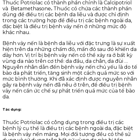
Thuốc Potriolac có thành phần chính là Calcipotriol
và Betamethasone
.
Thuốc có chứa các thành phần
dùng để điều trị các bệnh da liễu và được chỉ định
trong các trường hợp để điều trị các bệnh ngoài da,
đặc biệt là điều trị bệnh vảy nến ở những mức độ
khác nhau.
Bệnh vảy nến là bệnh da liễu với đặc trưng là sự xuất
hiện trên da những chấm đỏ, mẩn đỏ sau đó khiến da
dày hơn. Vị trí bị bệnh vảy nến có thể xảy ra ở bất kỳ
vùng da nào trên cơ thể: da đầu, da chân, da đùi …
Nguyên nhân dẫn đến bệnh vảy nến chủ yếu là do tế
bào da phát triển, tăng sinh một cách quá mức so với
mức bình thường. Khi đã xác định được nguyên nhân
gây ra bệnh vảy nến đã nêu ở trên, để điều trị bệnh
vảy nến cần ức chế sự phát triển quá mức của tế bào
da.
Tác dụng
:
Thuốc Potriolac có công dụng trong điều trị các
bệnh lý cụ thể là điều trị các bệnh ngoài da, đặc biệt
là bệnh vảy nến mảng. Mọi đối tượng đều có thể sử