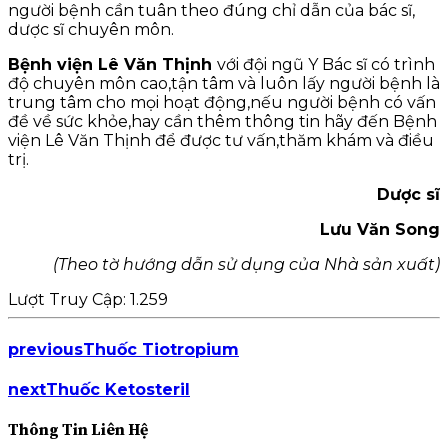
người bệnh cần tuân theo đúng chỉ dẫn của bác sĩ,
dược sĩ chuyên môn.
Bệnh viện Lê Văn Thịnh
với đội ngũ Y Bác sĩ có trình
độ chuyên môn cao,tận tâm và luôn lấy người bệnh là
trung tâm cho mọi hoạt động,nếu người bệnh có vấn
đề về sức khỏe,hay cần thêm thông tin hãy đến Bệnh
viện Lê Văn Thịnh để được tư vấn,thăm khám và điều
trị.
Dược sĩ
Lưu Văn Song
(Theo tờ hướng dẫn sử dụng của Nhà sản xuất)
Lượt Truy Cập:
1.259
previous
Thuốc Tiotropium
next
Thuốc Ketosteril
Thông Tin Liên Hệ