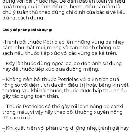
dụng với loại thuốc này. Để đảm bảo an toàn và hiệu
quả trong quá trình điều trị bệnh, điều cần làm là
chú ý tuân thủ theo đúng chỉ định của bác sĩ về liều
dùng, cách dùng.
Chú ý đề phòng khi sử dụng
:
-Tránh bôi thuốc Potriolac lên những vùng da nhạy
cảm, như mắt mũi, miệng và cần nhanh chóng rửa
sạch nếu thuốc tiếp xúc với các vùng da kể trên.
– Đây là thuốc dùng ngoài da, do đó tránh sử dụng
hay để thuốc tiếp xúc qua đường miệng.
– Không nên bôi thuốc Potriolac với diện tích quá
rộng so với diện tích da cần điều trị hoặc băng kín vết
thương sau khi bôi thuốc, thuốc được hấp thu nhiều
gây tác dụng toàn thân.
– Thuốc Potriolac có thể gây rối loạn nồng độ canxi
trong máu, vì vậy hãy theo dõi thường xuyên nồng
độ canxi máu.
– Khi xuất hiện với phản ứng dị ứng nhẹ, tránh gãi hay