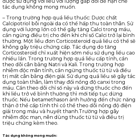
được sử dụng với liều với lượng gấp đôi để hạn chế
tác dụng không mong muốn.
– Trong trường hợp quá liều thuốc: Dược chất
Calcipotriol bôi ngoài da có thể hấp thu toàn thân. Sử
dụng với lượng lớn có thể gây tăng Calci trong máu,
cần ngừng điều trị cho đến khi chỉ số Calci trở lại bình
thường. Một liều đơn Corticosteroid quá liều có thể sẽ
không gây triệu chứng cấp. Tác dụng do tăng
Corticosteroid chỉ xuất hiện sớm nếu sử dụng liều cao
nhiều lần. Trong trường hợp quá liều cấp tính, cần
theo dõi cân bằng Natri và Kali. Trong trường hợp
nhiễm độc mãn tính, cần ngừng thuốc từ từ và điều
trị mất cân bằng điện giải. Sử dụng quá liều sẽ gây tác
dụng toàn thân, làm thay đổi nồng độ canxi trong
máu. Cần theo dõi chỉ số này và dừng thuốc cho đến
khi liều trở về bình thường thì mới tiếp tục dừng
thuốc. Nếu betamethason ảnh hưởng đến chức năng
thận ở thể cấp tính thì có thể theo dõi nồng độ điện
giải trong máu và huyết thanh.Trường hợp gây
nhiễm độc mạn, nên dùng thuốc từ từ và điều trị
triệu chứng kèm theo.
Tác dụng không mong muốn
: