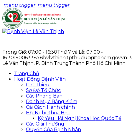
menu trigger
menu trigger
Trong Giờ: 07:00 - 16:30
Thứ 7 và Lễ: 07:00 -
16:30
1900633878
bvlvthinh.tpthuduc@tphcm.gov.vn
1
Lê Văn Thịnh, P. Bình Trưng
Thành Phố Hồ Chí Minh
Trang Chủ
Hoạt Động Bệnh Viện
Giới Thiệu
Sơ Đồ Tổ Chức
Các Phòng Ban
Danh Mục Bảng Kiểm
Cải Cách Hành chính
Hội Nghị Khoa Học
Kỷ Yếu Hội Nghị Khoa Học Quốc Tế
Các Giải Thưởng
Quyền Của Bệnh Nhân