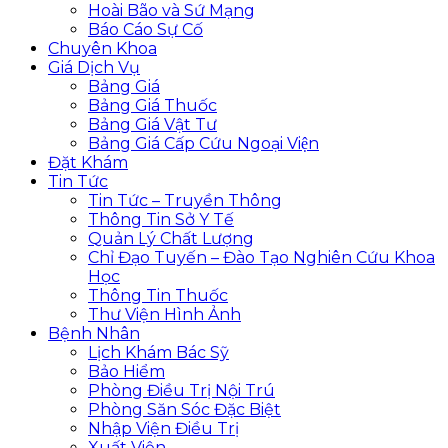
Hoài Bão và Sứ Mạng
Báo Cáo Sự Cố
Chuyên Khoa
Giá Dịch Vụ
Bảng Giá
Bảng Giá Thuốc
Bảng Giá Vật Tư
Bảng Giá Cấp Cứu Ngoại Viện
Đặt Khám
Tin Tức
Tin Tức – Truyền Thông
Thông Tin Sở Y Tế
Quản Lý Chất Lượng
Chỉ Đạo Tuyến – Đào Tạo Nghiên Cứu Khoa
Học
Thông Tin Thuốc
Thư Viện Hình Ảnh
Bệnh Nhân
Lịch Khám Bác Sỹ
Bảo Hiểm
Phòng Điều Trị Nội Trú
Phòng Săn Sóc Đặc Biệt
Nhập Viện Điều Trị
Xuất Viện