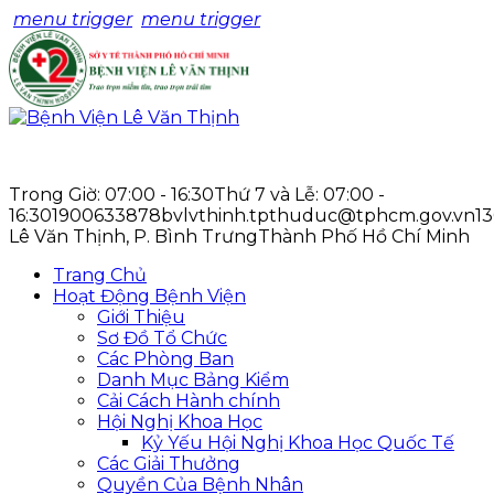
menu trigger
menu trigger
Trong Giờ: 07:00 - 16:30
Thứ 7 và Lễ: 07:00 -
16:30
1900633878
bvlvthinh.tpthuduc@tphcm.gov.vn
1
Lê Văn Thịnh, P. Bình Trưng
Thành Phố Hồ Chí Minh
Trang Chủ
Hoạt Động Bệnh Viện
Giới Thiệu
Sơ Đồ Tổ Chức
Các Phòng Ban
Danh Mục Bảng Kiểm
Cải Cách Hành chính
Hội Nghị Khoa Học
Kỷ Yếu Hội Nghị Khoa Học Quốc Tế
Các Giải Thưởng
Quyền Của Bệnh Nhân