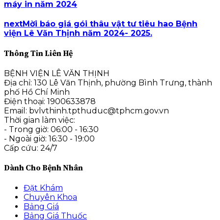
máy in năm 2024
next
Mời báo giá gói thâu vật tư tiêu hao Bệnh
viện Lê Văn Thịnh năm 2024- 2025.
Thông Tin Liên Hệ
BỆNH VIỆN LÊ VĂN THỊNH
Địa chỉ: 130 Lê Văn Thịnh, phường Bình Trưng, thành
phố Hồ Chí Minh
Điện thoại: 1900633878
Email: bvlvthinh.tpthuduc@tphcm.gov.vn
Thời gian làm việc:
- Trong giờ: 06:00 - 16:30
- Ngoài giờ: 16:30 - 19:00
Cấp cứu: 24/7
Dành Cho Bệnh Nhân
Đặt Khám
Chuyên Khoa
Bảng Giá
Bảng Giá Thuốc