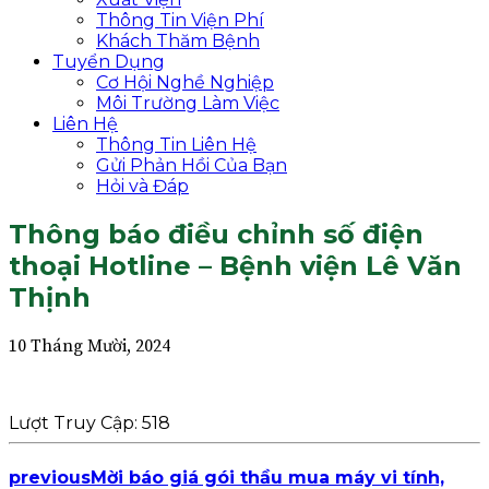
Thông Tin Viện Phí
Khách Thăm Bệnh
Tuyển Dụng
Cơ Hội Nghề Nghiệp
Môi Trường Làm Việc
Liên Hệ
Thông Tin Liên Hệ
Gửi Phản Hồi Của Bạn
Hỏi và Đáp
Thông báo điều chỉnh số điện
thoại Hotline – Bệnh viện Lê Văn
Thịnh
10 Tháng Mười, 2024
Lượt Truy Cập:
518
previous
Mời báo giá gói thầu mua máy vi tính,