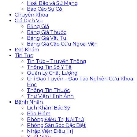
Hoài Bão và Sứ Mạng
Báo Cáo Sự Cố
Chuyên Khoa
Giá Dịch Vụ
Bảng Giá
Bảng Giá Thuốc
Bảng Giá Vật Tư
Bảng Giá Cấp Cứu Ngoại Viện
Đặt Khám
Tin Tức
Tin Tức – Truyền Thông
Thông Tin Sở Y Tế
Quản Lý Chất Lượng
Chỉ Đạo Tuyến – Đào Tạo Nghiên Cứu Khoa
Học
Thông Tin Thuốc
Thư Viện Hình Ảnh
Bệnh Nhân
Lịch Khám Bác Sỹ
Bảo Hiểm
Phòng Điều Trị Nội Trú
Phòng Săn Sóc Đặc Biệt
Nhập Viện Điều Trị
Xuất Viện