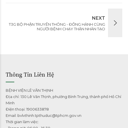
NEXT
T3G BỘ PHẬN TRUYỀN THÔNG - ĐỒNG HÀNH CÙNG
NGƯỜI BỆNH CHẠY THẬN NHÂN TẠO
Thông Tin Liên Hệ
BỆNH VIỆN LÊ VĂN THỊNH
Địa chỉ: 130 Lê Văn Thịnh, phường Bình Trưng, thành phố Hồ Chí
Minh
Điện thoại: 1900633878
Email: bvlvthinh.tpthuduc@tphcm.gov.vn
Thời gian làm việc:
- Trong giờ: 06:00 - 16:30