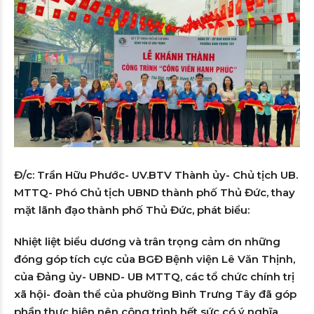
Đ/c: Trần Hữu Phước- UV.BTV Thành ủy- Chủ tịch UB.
MTTQ- Phó Chủ tịch UBND thành phố Thủ Đức, thay
mặt lãnh đạo thành phố Thủ Đức, phát biểu:
Nhiệt liệt biểu dương và trân trọng cảm ơn những
đóng góp tích cực của BGĐ Bệnh viện Lê Văn Thịnh,
của Đảng ủy- UBND- UB MTTQ, các tổ chức chính trị
xã hội- đoàn thể của phường Bình Trưng Tây đã góp
phần thực hiện nên công trình hết sức có ý nghĩa