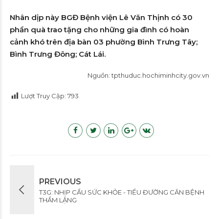
Nhân dịp này BGĐ Bệnh viện Lê Văn Thịnh có 30
phần quà trao tặng cho những gia đình có hoàn
cảnh khó trên địa bàn 03 phường Bình Trưng Tây;
Bình Trưng Đông; Cát Lái.
Nguồn: tpthuduc.hochiminhcity.gov.vn
Lượt Truy Cập:
793
PREVIOUS
T3G: NHỊP CẦU SỨC KHỎE - TIỂU ĐƯỜNG CĂN BỆNH
THẦM LẶNG