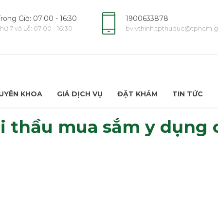
rong Giờ: 07:00 - 16:30
1900633878
hứ 7 và Lễ: 07:00 - 16:30
bvlvthinh.tpthuduc@tphcm.g
UYÊN KHOA
GIÁ DỊCH VỤ
ĐẶT KHÁM
TIN TỨC
ói thầu mua sắm y dụng