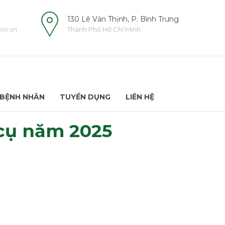
130 Lê Văn Thịnh, P. Bình Trưng
ov.vn
Thành Phố Hồ Chí Minh
BỆNH NHÂN
TUYỂN DỤNG
LIÊN HỆ
 cụ năm 2025