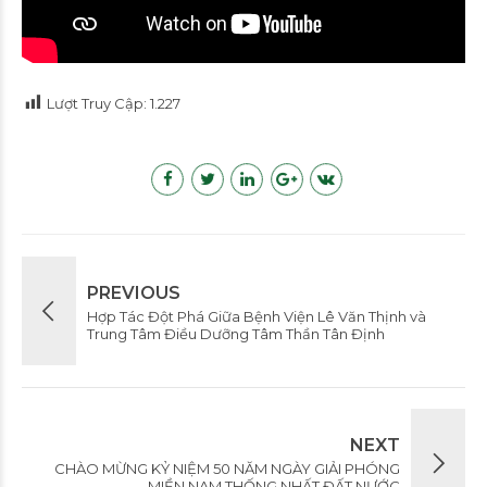
Lượt Truy Cập:
1.227
PREVIOUS
Hợp Tác Đột Phá Giữa Bệnh Viện Lê Văn Thịnh và
Trung Tâm Điều Dưỡng Tâm Thần Tân Định
NEXT
CHÀO MỪNG KỶ NIỆM 50 NĂM NGÀY GIẢI PHÓNG
MIỀN NAM THỐNG NHẤT ĐẤT NƯỚC