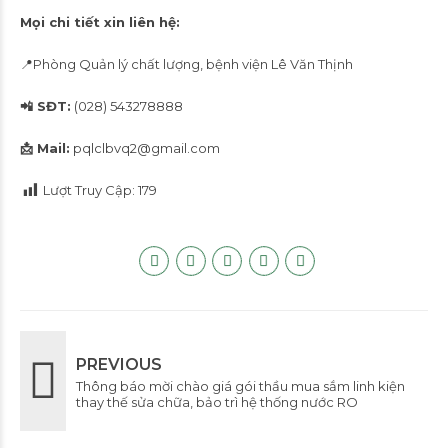
Mọi chi tiết xin liên hệ:
📍Phòng Quản lý chất lượng, bệnh viện Lê Văn Thịnh
📲 SĐT:
(028) 543278888
📩 Mail:
pqlclbvq2@gmail.com
Lượt Truy Cập:
179
PREVIOUS
Thông báo mời chào giá gói thầu mua sắm linh kiện
thay thế sửa chữa, bảo trì hệ thống nước RO