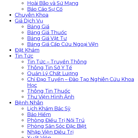
Hoài Bão và Sứ Mạng
Báo Cáo Sự Cố
Chuyên Khoa
Giá Dịch Vụ
Bảng Giá
Bảng Giá Thuốc
Bảng Giá Vật Tư
Bảng Giá Cấp Cứu Ngoại Viện
Đặt Khám
Tin Tức
Tin Tức – Truyền Thông
Thông Tin Sở Y Tế
Quản Lý Chất Lượng
Chỉ Đạo Tuyến – Đào Tạo Nghiên Cứu Khoa
Học
Thông Tin Thuốc
Thư Viện Hình Ảnh
Bệnh Nhân
Lịch Khám Bác Sỹ
Bảo Hiểm
Phòng Điều Trị Nội Trú
Phòng Săn Sóc Đặc Biệt
Nhập Viện Điều Trị
Xuất Viện