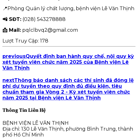
📍Phòng Quản lý chất lượng, bệnh viện Lê Văn Thịnh
📲 SĐT:
(028) 543278888
📩 Mail:
pqlclbvq2@gmail.com
Lượt Truy Cập:
178
previous
Quyết định ban hành quy chế, nội quy kỳ
xét tuyển viên chức năm 2025 của Bệnh viện Lê
Văn Thịnh
next
Thông báo danh sách các thí sinh đã đóng lệ
phí dự tuyển theo quy định đủ điều kiện, tiêu
chuẩn tham gia Vòng 2 - Kỳ xét tuyển viên chức
năm 2025 tại Bệnh viện Lê Văn Thịnh
Thông Tin Liên Hệ
BỆNH VIỆN LÊ VĂN THỊNH
Địa chỉ: 130 Lê Văn Thịnh, phường Bình Trưng, thành
phố Hồ Chí Minh