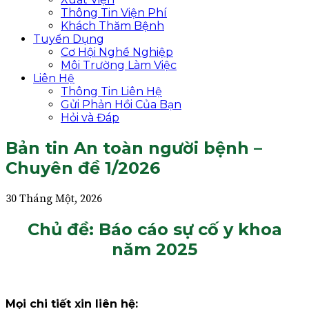
Thông Tin Viện Phí
Khách Thăm Bệnh
Tuyển Dụng
Cơ Hội Nghề Nghiệp
Môi Trường Làm Việc
Liên Hệ
Thông Tin Liên Hệ
Gửi Phản Hồi Của Bạn
Hỏi và Đáp
Bản tin An toàn người bệnh –
Chuyên đề 1/2026
30 Tháng Một, 2026
Chủ đề: Báo cáo sự cố y khoa
năm 2025
Mọi chi tiết xin liên hệ: