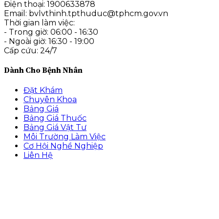
Điện thoại: 1900633878
Email: bvlvthinh.tpthuduc@tphcm.gov.vn
Thời gian làm việc:
- Trong giờ: 06:00 - 16:30
- Ngoài giờ: 16:30 - 19:00
Cấp cứu: 24/7
Dành Cho Bệnh Nhân
Đặt Khám
Chuyên Khoa
Bảng Giá
Bảng Giá Thuốc
Bảng Giá Vật Tư
Môi Trường Làm Việc
Cơ Hội Nghề Nghiệp
Liên Hệ