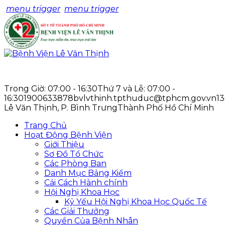
menu trigger
menu trigger
Trong Giờ: 07:00 - 16:30
Thứ 7 và Lễ: 07:00 -
16:30
1900633878
bvlvthinh.tpthuduc@tphcm.gov.vn
1
Lê Văn Thịnh, P. Bình Trưng
Thành Phố Hồ Chí Minh
Trang Chủ
Hoạt Động Bệnh Viện
Giới Thiệu
Sơ Đồ Tổ Chức
Các Phòng Ban
Danh Mục Bảng Kiểm
Cải Cách Hành chính
Hội Nghị Khoa Học
Kỷ Yếu Hội Nghị Khoa Học Quốc Tế
Các Giải Thưởng
Quyền Của Bệnh Nhân