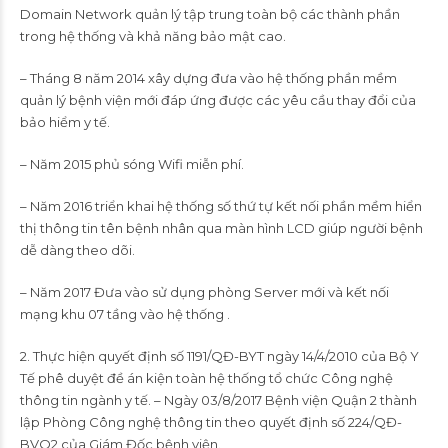
Domain Network quản lý tập trung toàn bộ các thành phần
trong hệ thống và khả năng bảo mật cao.
– Tháng 8 năm 2014 xây dựng đưa vào hệ thống phần mềm
quản lý bệnh viện mới đáp ứng được các yêu cầu thay đổi của
bảo hiểm y tế.
– Năm 2015 phủ sóng Wifi miễn phí.
– Năm 2016 triển khai hệ thống số thứ tự kết nối phần mềm hiển
thị thông tin tên bệnh nhân qua màn hình LCD giúp người bệnh
dễ dàng theo dõi.
– Năm 2017 Đưa vào sử dụng phòng Server mới và kết nối
mạng khu 07 tầng vào hệ thống .
2. Thực hiện quyết định số 1191/QĐ-BYT ngày 14/4/2010 của Bộ Y
Tế phê duyệt đề án kiện toàn hệ thống tổ chức Công nghệ
thông tin ngành y tế. – Ngày 03/8/2017 Bệnh viện Quận 2 thành
lập Phòng Công nghệ thông tin theo quyết định số 224/QĐ-
BVQ2 của Giám Đốc bệnh viện.