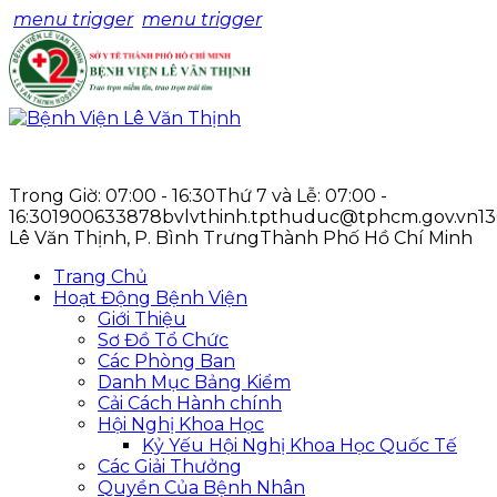
menu trigger
menu trigger
Trong Giờ: 07:00 - 16:30
Thứ 7 và Lễ: 07:00 -
16:30
1900633878
bvlvthinh.tpthuduc@tphcm.gov.vn
1
Lê Văn Thịnh, P. Bình Trưng
Thành Phố Hồ Chí Minh
Trang Chủ
Hoạt Động Bệnh Viện
Giới Thiệu
Sơ Đồ Tổ Chức
Các Phòng Ban
Danh Mục Bảng Kiểm
Cải Cách Hành chính
Hội Nghị Khoa Học
Kỷ Yếu Hội Nghị Khoa Học Quốc Tế
Các Giải Thưởng
Quyền Của Bệnh Nhân