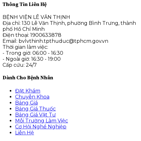
Thông Tin Liên Hệ
BỆNH VIỆN LÊ VĂN THỊNH
Địa chỉ: 130 Lê Văn Thịnh, phường Bình Trưng, thành
phố Hồ Chí Minh
Điện thoại: 1900633878
Email: bvlvthinh.tpthuduc@tphcm.gov.vn
Thời gian làm việc:
- Trong giờ: 06:00 - 16:30
- Ngoài giờ: 16:30 - 19:00
Cấp cứu: 24/7
Dành Cho Bệnh Nhân
Đặt Khám
Chuyên Khoa
Bảng Giá
Bảng Giá Thuốc
Bảng Giá Vật Tư
Môi Trường Làm Việc
Cơ Hội Nghề Nghiệp
Liên Hệ