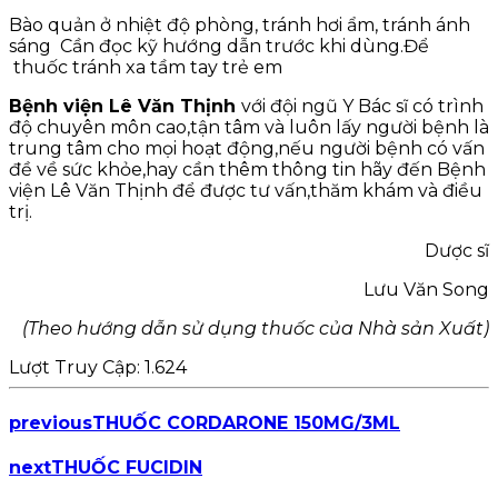
Bào quản ở nhiệt độ phòng, tránh hơi ẩm, tránh ánh
sáng Cần đọc kỹ hướng dẫn trước khi dùng.Để
thuốc tránh xa tầm tay trẻ em
Bệnh viện Lê Văn Thịnh
với đội ngũ Y Bác sĩ có trình
độ chuyên môn cao,tận tâm và luôn lấy người bệnh là
trung tâm cho mọi hoạt động,nếu người bệnh có vấn
đề về sức khỏe,hay cần thêm thông tin hãy đến Bệnh
viện Lê Văn Thịnh để được tư vấn,thăm khám và điều
trị.
Dược sĩ
Lưu Văn Song
(Theo hướng dẫn sử dụng thuốc của Nhà sản Xuất)
Lượt Truy Cập:
1.624
previous
THUỐC CORDARONE 150MG/3ML
next
THUỐC FUCIDIN