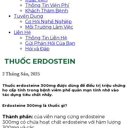
Thông Tin Viện Phí
Khách Thăm Bệnh
Tuyển Dụng
Cơ Hội Nghề Nghiệp
Môi Trường Làm Việc
Liên Hệ
Thông Tin Liên Hệ
Gửi Phản Hồi Của Bạn
Hỏi và Đáp
THUỐC ERDOSTEIN
2 Tháng Sáu, 2025
Thuốc erdosteine 300mg được dùng để điều trị triệu chứng
ho cấp tính trong bệnh viêm phế quản mạn tính nhờ vào
tác dụng tiêu chất nhầy.
Erdosteine 300mg là thuốc gì?
Thành phần:
của viên nang cứng erdosteine
300mg có chứa hoạt chất erdosteine với hàm lượng
300mg và các.