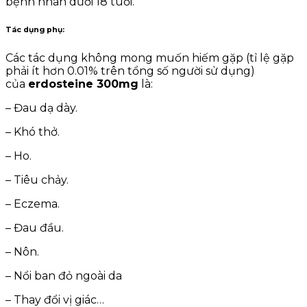
bệnh nhân dưới 18 tuổi.
Tác dụng phụ:
Các tác dụng không mong muốn hiếm gặp (tỉ lệ gặp
phải ít hơn 0.01% trên tổng số người sử dụng)
của
erdosteine 300mg
là:
– Đau dạ dày.
– Khó thở.
– Ho.
– Tiêu chảy.
– Eczema.
– Đau đầu.
– Nôn.
– Nổi ban đỏ ngoài da
– Thay đổi vị giác…