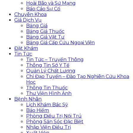
Hoài Bão và Sứ Mạng
Báo Cáo Sự Cố
Chuyên Khoa
Giá Dịch Vụ
Bảng Giá
Bảng Giá Thuốc
Bảng Giá Vật Tư
Bảng Giá Cấp Cứu Ngoại Viện
Đặt Khám
Tin Tức
Tin Tức – Truyền Thông
Thông Tin Sở Y Tế
Quản Lý Chất Lượng
Chỉ Đạo Tuyến – Đào Tạo Nghiên Cứu Khoa
Học
Thông Tin Thuốc
Thư Viện Hình Ảnh
Bệnh Nhân
Lịch Khám Bác Sỹ
Bảo Hiểm
Phòng Điều Trị Nội Trú
Phòng Săn Sóc Đặc Biệt
Nhập Viện Điều Trị
Xuất Viện