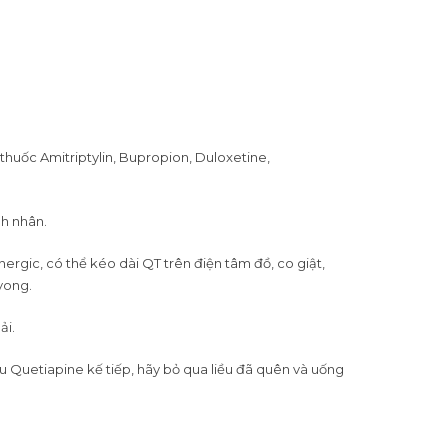
huốc Amitriptylin, Bupropion, Duloxetine,
nh nhân.
rgic, có thể kéo dài QT trên điện tâm đồ, co giật,
 vong.
ải.
ều Quetiapine kế tiếp, hãy bỏ qua liều đã quên và uống