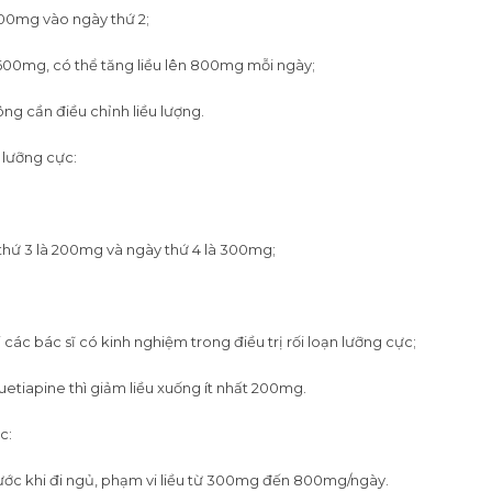
600mg vào ngày thứ 2;
600mg, có thể tăng liều lên 800mg mỗi ngày;
hông cần điều chỉnh liều lượng.
n lưỡng cực:
 thứ 3 là 200mg và ngày thứ 4 là 300mg;
ác bác sĩ có kinh nghiệm trong điều trị rối loạn lưỡng cực;
etiapine thì giảm liều xuống ít nhất 200mg.
c:
ước khi đi ngủ, phạm vi liều từ 300mg đến 800mg/ngày.