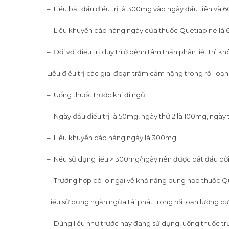
– Liều bắt đầu điều trị là 300mg vào ngày đầu tiên và 
– Liều khuyến cáo hàng ngày của thuốc Quetiapine là 
– Đối với điều trị duy trì ở bệnh tâm thần phân liệt thì k
Liều điều trị các giai đoạn trầm cảm nặng trong rối loạ
– Uống thuốc trước khi đi ngủ;
– Ngày đầu điều trị là 50mg, ngày thứ 2 là 100mg, ngày
– Liều khuyến cáo hàng ngày là 300mg;
– Nếu sử dụng liều > 300mg/ngày nên được bắt đầu bởi c
– Trường hợp có lo ngại về khả năng dung nạp thuốc Qu
Liều sử dụng ngăn ngừa tái phát trong rối loạn lưỡng cự
– Dùng liều như trước nay đang sử dụng, uống thuốc tr