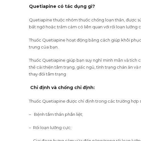
Quetiapine
có tác dụng gì?
Quetiapine thuộc nhóm thuốc chống loạn thần, được sử d
bất ngờ hoặc trầm cảm có liên quan với rối loạn lưỡng 
Thuốc Quetiapine hoạt động bằng cách giúp khôi phục l
trung của bạn.
Thuốc Quetiapine giúp bạn suy nghĩ minh mẫn và tích c
thể cải thiện tâm trạng, giấc ngủ, tình trạng chán ăn
thay đổi tâm trạng
Chỉ định và chống chỉ định:
Thuốc Quetiapine được chỉ định trong các trường hợp 
– Bệnh tâm thần phân liệt;
– Rối loạn lưỡng cực;
– Giai đoạn hưng cảm vừa đến nặng trong rối loạn lưỡn