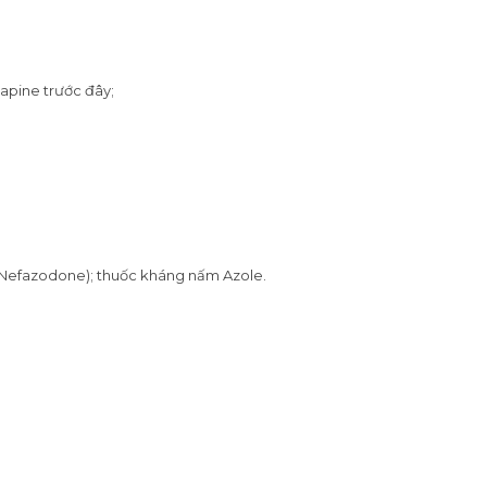
apine trước đây;
 Nefazodone); thuốc kháng nấm Azole.