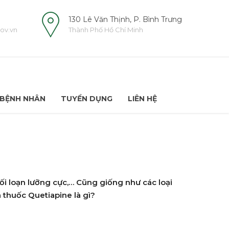
130 Lê Văn Thịnh, P. Bình Trưng
ov.vn
Thành Phố Hồ Chí Minh
BỆNH NHÂN
TUYỂN DỤNG
LIÊN HỆ
ối loạn lưỡng cực,… Cũng giống như các loại
 thuốc Quetiapine là gì?