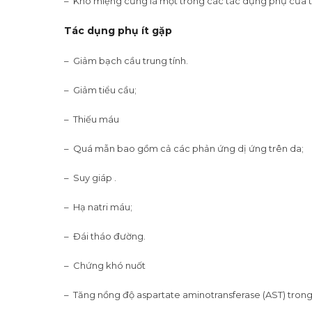
– Khô miệng cũng là một trong các tác dụng phụ của 
Tác dụng phụ ít gặp
– Giảm bạch cầu trung tính.
– Giảm tiểu cầu;
– Thiếu máu
– Quá mẫn bao gồm cả các phản ứng dị ứng trên da;
– Suy giáp .
– Hạ natri máu;
– Đái tháo đường.
– Chứng khó nuốt
– Tăng nồng độ aspartate aminotransferase (AST) trong