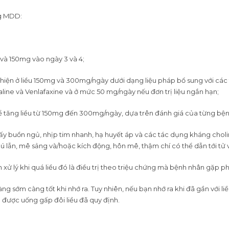
ng MDD:
 và 150mg vào ngày 3 và 4;
ện ở liều 150mg và 300mg/ngày dưới dạng liệu pháp bổ sung với các t
aline và Venlafaxine và ở mức 50 mg/ngày nếu đơn trị liệu ngắn hạn;
thể tăng liều từ 150mg đến 300mg/ngày, dựa trên đánh giá của từng bệ
y buồn ngủ, nhịp tim nhanh, hạ huyết áp và các tác dụng kháng choline
, lú lẫn, mê sảng và/hoặc kích động, hôn mê, thậm chí có thể dẫn tới tử
ử lý khi quá liều đó là điều trị theo triệu chứng mà bệnh nhân gặp ph
g sớm càng tốt khi nhớ ra. Tuy nhiên, nếu bạn nhớ ra khi đã gần với li
g được uống gấp đôi liều đã quy định.