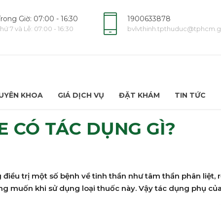
rong Giờ: 07:00 - 16:30
1900633878
hứ 7 và Lễ: 07:00 - 16:30
bvlvthinh.tpthuduc@tphcm.g
UYÊN KHOA
GIÁ DỊCH VỤ
ĐẶT KHÁM
TIN TỨC
 CÓ TÁC DỤNG GÌ?
ều trị một số bệnh về tinh thần như tâm thần phân liệt, r
ng muốn khi sử dụng loại thuốc này. Vậy tác dụng phụ của