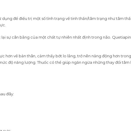
ụng để điều trị một số tình trạng về tinh thần/tâm trạng như tâm thần
cực.
ại sự cân bằng của một chất tự nhiên nhất định trong não. Quetiapine
ực hơn về bản thân, cảm thấy bớt lo lắng, trở nên năng động hơn tro
 và mức độ năng lượng. Thuốc có thể giúp ngăn ngừa những thay đổi t
sau đây:
g cực;