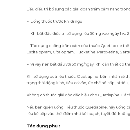
Liều điều trị bổ sung các giai đoạn trầm cảm nặng tro
– Uống thuốc trước khi đi ngủ;
– Khi bắt đầu điều trị sử dụng liều 50mg vào ngày 1 và 2
– Tác dụng chống trầm cảm của thuốc Quetiapine thể hi
Escitalopram, Citalopram, Fluoxetine, Paroxetine, Sertr
– Vì vậy nên bắt đầu với 50 mg/ngày. Khi cần thiết có 
Khi sử dụng quá liều thuốc
Quetiapine, bệnh nhân sẽ thấ
trạng thái động kinh, tiêu cơ vân, ức chế hô hấp, bí tiểu
Không có thuốc giải độc đặc hiệu cho Quetiapine. Cách x
Nếu bạn quên uống 1 liều thuốc Quetiapine, hãy uống càn
liều kế tiếp vào thời điểm như kế hoạch, tuyệt đối khôn
Tác dụng phụ :