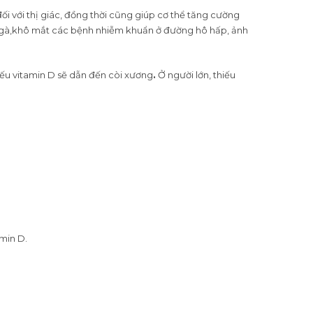
ối với thị giác, đồng thời cũng giúp cơ thể tăng cường
ng gà,khô mắt các bệnh nhiễm khuẩn ở đường hô hấp, ảnh
iếu vitamin D sẽ dẫn đến còi xương
.
Ở người lớn, thiếu
amin D.