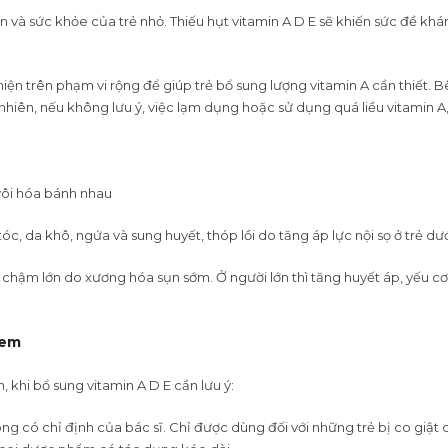
n và sức khỏe của trẻ nhỏ. Thiếu hụt vitamin A D E sẽ khiến sức đề k
hiện trên phạm vi rộng để giúp trẻ bổ sung lượng vitamin A cần thiết.
hiên, nếu không lưu ý, việc lạm dụng hoặc sử dụng quá liều vitamin A, 
vôi hóa bánh nhau
tóc, da khô, ngứa và sung huyết, thóp lồi do tăng áp lực nội sọ ở trẻ dướ
, chậm lớn do xương hóa sụn sớm. Ở người lớn thì tăng huyết áp, yếu cơ
 em
 khi bổ sung vitamin A D E cần lưu ý:
ng có chỉ định của bác sĩ. Chỉ được dùng đối với những trẻ bị co giật 