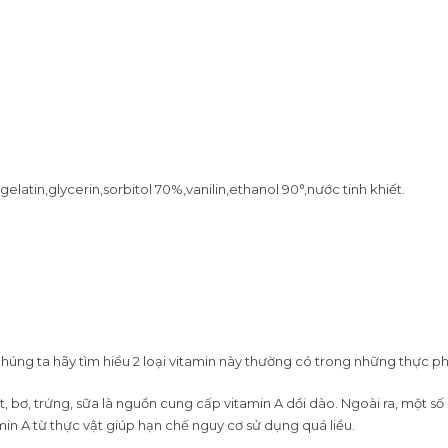
latin,glycerin,sorbitol 70%,vanilin,ethanol 90°,nước tinh khiết.
 chúng ta hãy tìm hiểu 2 loại vitamin này thường có trong những thực 
 bơ, trứng, sữa là nguồn cung cấp vitamin A dồi dào. Ngoài ra, một số
min A từ thực vật giúp hạn chế nguy cơ sử dụng quá liều.