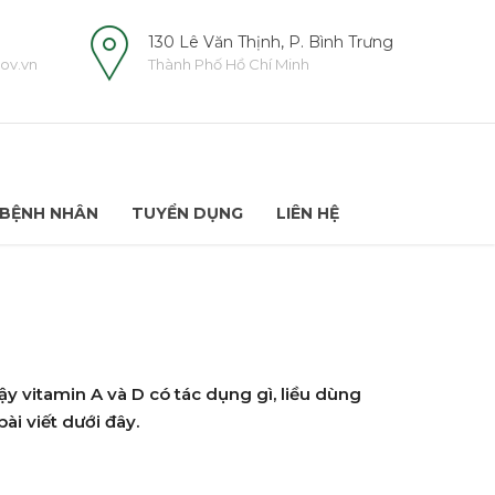
130 Lê Văn Thịnh, P. Bình Trưng
ov.vn
Thành Phố Hồ Chí Minh
BỆNH NHÂN
TUYỂN DỤNG
LIÊN HỆ
Vậy vitamin A và D có tác dụng gì, liều dùng
ài viết dưới đây.