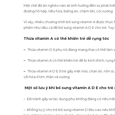
Một chế độ ăn nghèo nàn sẽ ảnh hưởng đến sự phát triể
đường hô hấp, tiêu hóa, biếng ăn, chậm lớn, còi xương.
Vì vậy, nhiều chương trình bổ sung vitamin A được thực 
phẩm như dầu cá để bổ sung vitamin A D E cho trẻ. Tuy n
Thừa vitamin A có thể khiến trẻ dễ rụng tóc
–
Thừa vitamin D ở phụ nữ đang mang thai có thể làm 
–
Thừa vitamin A có thể khiến trẻ dễ bị kích thích, rụng 
–
Thừa vitamin A D E ở trẻ gây mệt mỏi, chán ăn, nôn ói
vôi hóa ở tim, thận và xương.
Một số lưu ý khi bổ sung vitamin A D E cho trẻ
– Để tránh gây ra tác dụng phụ không đáng có nêu trên,
– Không tự ý cho trẻ bổ sung vitamin D liều cao nếu khô