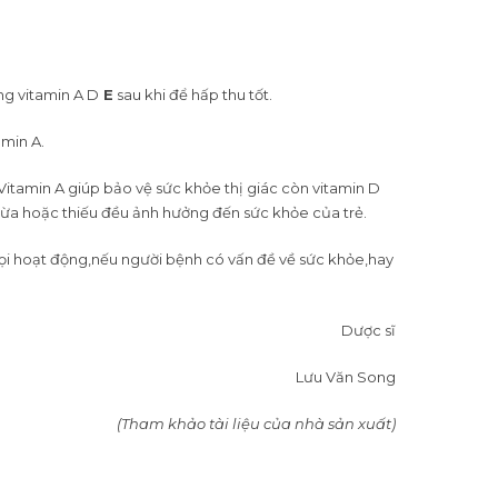
ng vitamin A D
E
sau khi để hấp thu tốt.
amin A.
ỏ. Vitamin A giúp bảo vệ sức khỏe thị giác còn vitamin D
thừa hoặc thiếu đều ảnh hưởng đến sức khỏe của trẻ.
mọi hoạt động,nếu người bệnh có vấn đề về sức khỏe,hay
Dược sĩ
Lưu Văn Song
(Tham khảo tài liệu của nhà sản xuất)