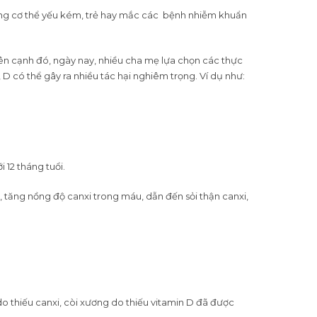
háng cơ thể yếu kém, trẻ hay mắc các bệnh nhiễm khuẩn
 Bên cạnh đó, ngày nay, nhiều cha mẹ lựa chọn các thực
D có thể gây ra nhiều tác hại nghiêm trọng. Ví dụ như:
i 12 tháng tuổi.
, tăng nồng độ canxi trong máu, dẫn đến sỏi thận canxi,
do thiếu canxi, còi xương do thiếu vitamin D đã được