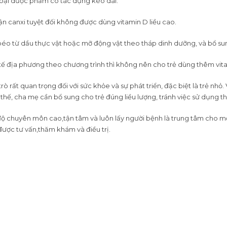
 loại dược phẩm có tác dụng kéo dài.
thận canxi tuyệt đối không được dùng vitamin D liều cao.
éo từ dầu thực vật hoặc mỡ động vật theo tháp dinh dưỡng, và bổ su
y tế địa phương theo chương trình thì không nên cho trẻ dùng thêm vit
trò rất quan trọng đối với sức khỏe và sự phát triển, đặc biệt là trẻ nh
 thế, cha mẹ cần bổ sung cho trẻ đúng liều lượng, tránh việc sử dụng 
h độ chuyên môn cao,tận tâm và luôn lấy người bệnh là trung tâm cho 
được tư vấn,thăm khám và điều trị.