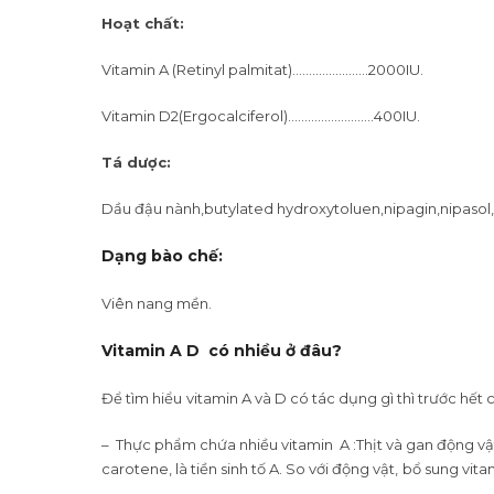
Hoạt chất:
Vitamin A (Retinyl palmitat)…………………..2000IU.
Vitamin D2(Ergocalciferol)……………………..400IU.
Tá dược:
Dầu đậu nành,butylated hydroxytoluen,nipagin,nipasol,ge
Dạng bào chế:
Viên nang mền.
Vitamin A D có nhiều ở đâu?
Để tìm hiểu
vitamin A và D có tác dụng gì thì trước hết
– Thực phẩm chứa nhiều vitamin A :Thịt và gan động vật,
carotene, là tiền sinh tố A. So với động vật,
bổ sung vita