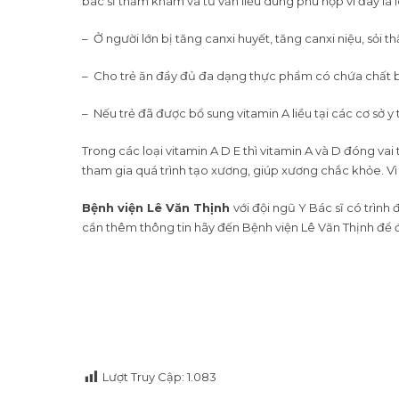
bác sĩ thăm khám và tư vấn liều dùng phù hợp vì đây là
– Ở người lớn bị tăng canxi huyết, tăng canxi niệu, sỏi 
– Cho trẻ ăn đầy đủ đa dạng thực phẩm có chứa chất b
– Nếu trẻ đã được bổ sung vitamin A liều tại các cơ sở 
Trong các loại vitamin A D E thì vitamin A và D đóng vai 
tham gia quá trình tạo xương, giúp xương chắc khỏe. Vì
Bệnh viện Lê Văn Thịnh
với đội ngũ Y Bác sĩ có trìn
cần thêm thông tin hãy đến Bệnh viện Lê Văn Thịnh để 
Lượt Truy Cập:
1.083