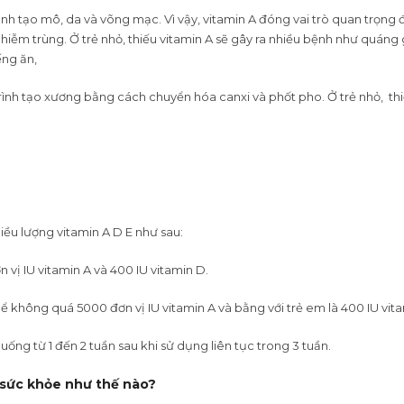
ình tạo mô, da và võng mạc. Vì vậy, vitamin A đóng vai trò quan trọng đ
nhiễm trùng. Ở trẻ nhỏ, thiếu vitamin A sẽ gây ra nhiều bệnh như quá
ếng ăn,
trình tạo xương bằng cách chuyển hóa canxi và phốt pho. Ở trẻ nhỏ, th
liều lượng vitamin A D E như sau:
vị IU vitamin A và 400 IU vitamin D.
ể không quá 5000 đơn vị IU vitamin A và bằng với trẻ em là 400 IU vit
uống từ 1 đến 2 tuần sau khi sử dụng liên tục trong 3 tuần.
 sức khỏe như thế nào?