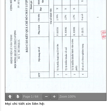
Page
1
/
64
Zoom
100%
Mọi chi tiết xin liên hệ: