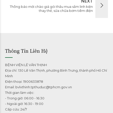
NEXT
Thông báo mời chào giá gói thầu mua sắm linh kiện
thay thế, sửa chữa bơm tiêm điện
Thông Tin Liên Hệ
BỆNH VIỆN LÊ VĂN THỊNH
Địa chỉ: 130 Lê Văn Thịnh, phường Bình Trưng, thành phố Hồ Chí
Minh
Điện thoại: 1900633878
Email: bvlvthinh.tpthuduc@tphcm.gov.vn
Thời gian làm việc:
- Trong giờ: 06:00 - 16:30
- Ngoài giờ: 16:30 - 19:00
Cấp cứu: 24/7