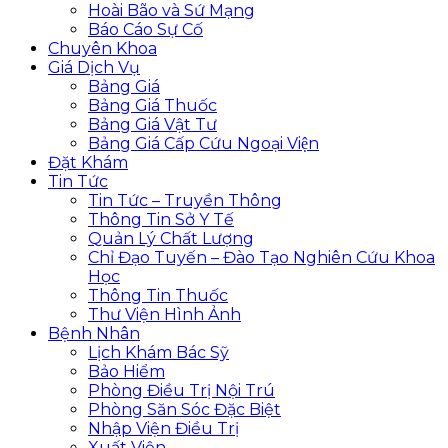
Hoài Bão và Sứ Mạng
Báo Cáo Sự Cố
Chuyên Khoa
Giá Dịch Vụ
Bảng Giá
Bảng Giá Thuốc
Bảng Giá Vật Tư
Bảng Giá Cấp Cứu Ngoại Viện
Đặt Khám
Tin Tức
Tin Tức – Truyền Thông
Thông Tin Sở Y Tế
Quản Lý Chất Lượng
Chỉ Đạo Tuyến – Đào Tạo Nghiên Cứu Khoa
Học
Thông Tin Thuốc
Thư Viện Hình Ảnh
Bệnh Nhân
Lịch Khám Bác Sỹ
Bảo Hiểm
Phòng Điều Trị Nội Trú
Phòng Săn Sóc Đặc Biệt
Nhập Viện Điều Trị
Xuất Viện