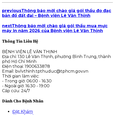
previous
Thông báo mời chào giá gói thầu đo đạc
bản đồ đất đai – Bệnh viện Lê Văn Thịnh
next
Thông báo mời chào giá gói thầu mua mực
máy in năm 2026 của Bệnh viện Lê Văn Thịnh
Thông Tin Liên Hệ
BỆNH VIỆN LÊ VĂN THỊNH
Địa chỉ: 130 Lê Văn Thịnh, phường Bình Trưng, thành
phố Hồ Chí Minh
Điện thoại: 1900633878
Email: bvlvthinh.tpthuduc@tphcm.gov.vn
Thời gian làm việc:
- Trong giờ: 06:00 - 16:30
- Ngoài giờ: 16:30 - 19:00
Cấp cứu: 24/7
Dành Cho Bệnh Nhân
Đặt Khám