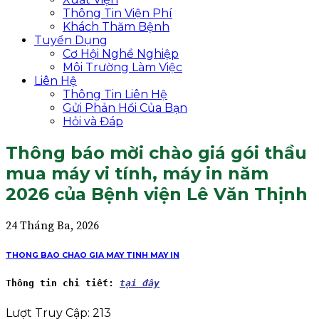
Thông Tin Viện Phí
Khách Thăm Bệnh
Tuyển Dụng
Cơ Hội Nghề Nghiệp
Môi Trường Làm Việc
Liên Hệ
Thông Tin Liên Hệ
Gửi Phản Hồi Của Bạn
Hỏi và Đáp
Thông báo mời chào giá gói thầu
mua máy vi tính, máy in năm
2026 của Bệnh viện Lê Văn Thịnh
24 Tháng Ba, 2026
THONG BAO CHAO GIA MAY TINH MAY IN
Thông tin chi tiết
: 
tại đây
Lượt Truy Cập:
213