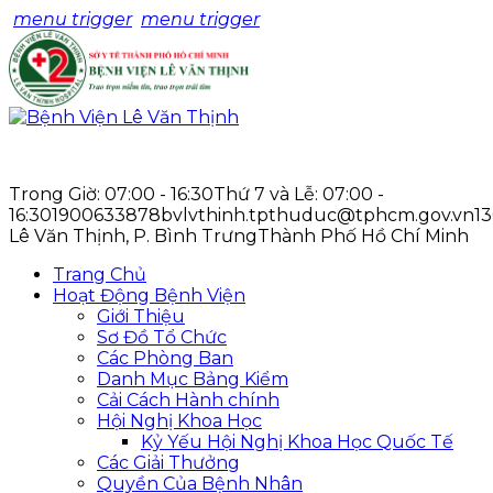
menu trigger
menu trigger
Trong Giờ: 07:00 - 16:30
Thứ 7 và Lễ: 07:00 -
16:30
1900633878
bvlvthinh.tpthuduc@tphcm.gov.vn
1
Lê Văn Thịnh, P. Bình Trưng
Thành Phố Hồ Chí Minh
Trang Chủ
Hoạt Động Bệnh Viện
Giới Thiệu
Sơ Đồ Tổ Chức
Các Phòng Ban
Danh Mục Bảng Kiểm
Cải Cách Hành chính
Hội Nghị Khoa Học
Kỷ Yếu Hội Nghị Khoa Học Quốc Tế
Các Giải Thưởng
Quyền Của Bệnh Nhân