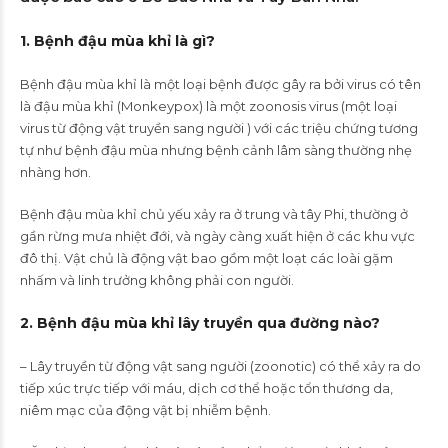
1. Bệnh đậu mùa khỉ là gì?
Bệnh đậu mùa khỉ là một loại bệnh được gây ra bởi virus có tên
là đậu mùa khỉ (Monkeypox) là một zoonosis virus (một loại
virus từ động vật truyền sang người ) với các triệu chứng tương
tự như bệnh đậu mùa nhưng bệnh cảnh lâm sàng thường nhẹ
nhàng hơn.
Bệnh đậu mùa khỉ chủ yếu xảy ra ở trung và tây Phi, thường ở
gần rừng mưa nhiệt đới, và ngày càng xuất hiện ở các khu vực
đô thị. Vật chủ là động vật bao gồm một loạt các loài gặm
nhấm và linh trưởng không phải con người.
2. Bệnh đậu mùa khỉ lây truyền qua đường nào?
– Lây truyền từ động vật sang người (zoonotic) có thể xảy ra do
tiếp xúc trực tiếp với máu, dịch cơ thể hoặc tổn thương da,
niêm mạc của động vật bị nhiễm bệnh.