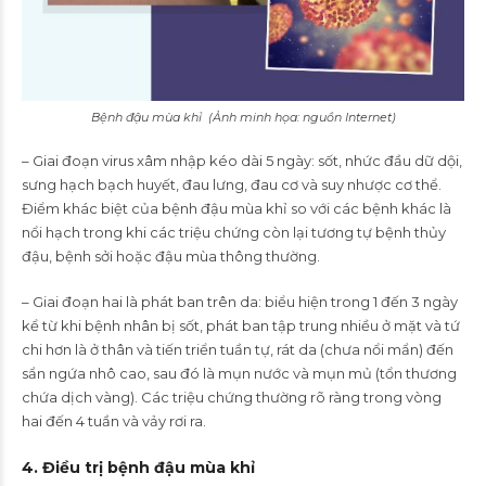
Bệnh đậu mùa khỉ (Ảnh minh họa: nguồn Internet)
– Giai đoạn virus xâm nhập kéo dài 5 ngày: sốt, nhức đầu dữ dội,
sưng hạch bạch huyết, đau lưng, đau cơ và suy nhược cơ thể.
Điểm khác biệt của bệnh đậu mùa khỉ so với các bệnh khác là
nổi hạch trong khi các triệu chứng còn lại tương tự bệnh thủy
đậu, bệnh sởi hoặc đậu mùa thông thường.
– Giai đoạn hai là phát ban trên da: biểu hiện trong 1 đến 3 ngày
kể từ khi bệnh nhân bị sốt, phát ban tập trung nhiều ở mặt và tứ
chi hơn là ở thân và tiến triển tuần tự, rát da (chưa nổi mẩn) đến
sẩn ngứa nhô cao, sau đó là mụn nước và mụn mủ (tổn thương
chứa dịch vàng). Các triệu chứng thường rõ ràng trong vòng
hai đến 4 tuần và vảy rơi ra.
4. Điều trị bệnh đậu mùa khỉ