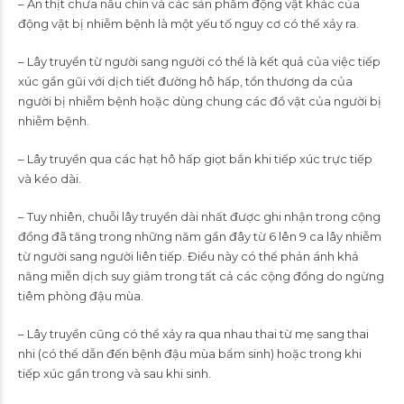
– Ăn thịt chưa nấu chín và các sản phẩm động vật khác của
động vật bị nhiễm bệnh là một yếu tố nguy cơ có thể xảy ra.
– Lây truyền từ người sang người có thể là kết quả của việc tiếp
xúc gần gũi với dịch tiết đường hô hấp, tổn thương da của
người bị nhiễm bệnh hoặc dùng chung các đồ vật của người bị
nhiễm bệnh.
– Lây truyền qua các hạt hô hấp giọt bắn khi tiếp xúc trực tiếp
và kéo dài.
– Tuy nhiên, chuỗi lây truyền dài nhất được ghi nhận trong cộng
đồng đã tăng trong những năm gần đây từ 6 lên 9 ca lây nhiễm
từ người sang người liên tiếp. Điều này có thể phản ánh khả
năng miễn dịch suy giảm trong tất cả các cộng đồng do ngừng
tiêm phòng đậu mùa.
– Lây truyền cũng có thể xảy ra qua nhau thai từ mẹ sang thai
nhi (có thể dẫn đến bệnh đậu mùa bẩm sinh) hoặc trong khi
tiếp xúc gần trong và sau khi sinh.