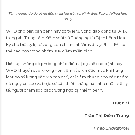
Tổn thương da do bệnh đậu mùa khỉ gây ra. Hình ảnh: Tạp chí Khoa học
Thú y
WHO cho biết căn bệnh này có tỷ lệ tử vong dao động từ 0-11%,
trong khi Trung tâm Kiểm soát và Phòng ngừa Dịch bệnh Hoa
Kỳ cho biết tỷ lệ tử vong của chi nhánh Virus ở Tây Phi là 1%, có
thể cao hơn trong nhóm. suy giảm miễn dịch.
Hiện tại không có phương pháp điều trị cụ thể cho bệnh này.
WHO khuyến cáo không nên tiêm vắc-xin đậu mùa khỉ hàng
loạt do số lượng vắc-xin hạn chế, chỉ tiêm chủng cho các nhóm
có nguy cơ cao và thực sự cần thiết, chẳng hạn như nhân viên y
tế, người chăm sóc các trường hợp bị nhiễm bệnh.
Dược sĩ
Trần Thị Diễm Trang
(Theo Briardforce)