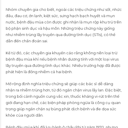
Nhóm chuyên gia cho biết, ngoài các triệu chứng như sốt, nhức
đầu, đau cơ, ớn lạnh, kiệt sức, sưng hạch bạch huyết và mụn
nước, bệnh đậu mùa còn được ghi nhận là mụn rộp khu trú trên
bộ phận sinh dục và hậu môn. Những triệu chứng này giống
như nhiễm trùng lây truyền qua đường tình dục (STIs), có thể
dẫn đến chẩn đoán sai.
Kể từ đó, các chuyên gia khuyến cáo rằng không nên loại trừ
bệnh đậu mùa khỉ nếu bệnh nhân dương tính với một loại virus
lây truyền qua đường tình dục khác. Nhiều trường hợp đã được
phát hiện là đồng nhiễm cả hai bệnh.
Mở rộng định nghĩa triệu chứng sẽ giúp các bác sĩ dễ dàng
nhận ra nhiễm trùng hơn, từ đó ngăn chặn virus lây lan. Đặc biệt,
trong bối cảnh nguồn cung vắc xin, thuốc kháng vi-rút trên thế
giới đang hạn chế, các biện pháp phòng ngừa là công cụ quan
trọng giúp ngăn chặn sự bùng phát dịch bệnh và đe dọa sức
khỏe của người dân.
Bệnh đậu mùa khỉ đã lưu hành ở châu Phi từ năm 1970, nhưng