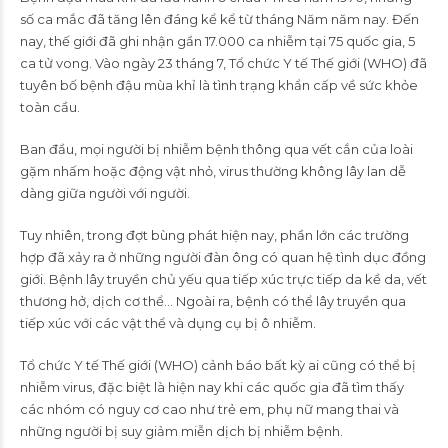
số ca mắc đã tăng lên đáng kể kể từ tháng Năm năm nay. Đến
nay, thế giới đã ghi nhận gần 17.000 ca nhiễm tại 75 quốc gia, 5
ca tử vong. Vào ngày 23 tháng 7, Tổ chức Y tế Thế giới (WHO) đã
tuyên bố bệnh đậu mùa khỉ là tình trạng khẩn cấp về sức khỏe
toàn cầu.
Ban đầu, mọi người bị nhiễm bệnh thông qua vết cắn của loài
gặm nhấm hoặc động vật nhỏ, virus thường không lây lan dễ
dàng giữa người với người.
Tuy nhiên, trong đợt bùng phát hiện nay, phần lớn các trường
hợp đã xảy ra ở những người đàn ông có quan hệ tình dục đồng
giới. Bệnh lây truyền chủ yếu qua tiếp xúc trực tiếp da kề da, vết
thương hở, dịch cơ thể… Ngoài ra, bệnh có thể lây truyền qua
tiếp xúc với các vật thể và dụng cụ bị ô nhiễm.
Tổ chức Y tế Thế giới (WHO) cảnh báo bất kỳ ai cũng có thể bị
nhiễm virus, đặc biệt là hiện nay khi các quốc gia đã tìm thấy
các nhóm có nguy cơ cao như trẻ em, phụ nữ mang thai và
những người bị suy giảm miễn dịch bị nhiễm bệnh.