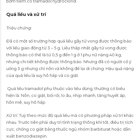
bơm tiêm có tramadol hydroclorid.
Quá liều và xử trí
Triệu chứng:
Đã có một số trường hợp quá liều gây tử vong được thông báo
với liều giao động từ 3 – 5 g. Liều thấp nhất gây tử vong được
thông báo có thể là từ 0,5 g đến 1 g ở 1 phụ nữ nặng 40 kg,
nhưng chi tiết không được thông báo. Nhưng đã có người cố ý
uống 3 g nhưng chỉ nôn và không để lại di chứng. Hậu quả nặng
của quá liều là suy hô hấp và co giật.
Quá liều tramadol phụ thuộc vào liều dùng, thường có biểu
hiện là: Nôn, co giật, bối rối, lo âu, nhịp nhanh, tăng huyết áp,
hôn mê, suy hô hấp.
Xử trí:
Tuỳ theo mức độ quá liều mà có phương pháp xử trí khác
nhau. Trước tiên phải duy trì tình trạng thông khí tốt, điều trị tích
cực, chống co giật bằng thuốc ngủ nhóm barbiturat hoặc dẫn
xuất benzodiazepin.