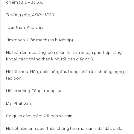
chiếm từ 5 – 33,5%.
Thường gặp, ADR > 1/100
Toàn thân: Khó chịu
Tim mạch: Giãn mạch (hạ huyết áp).
Hệ thần kinh: Lo lắng, bồn chồn, lú lẫn, rối loạn phối hợp, sảng
khoái, căng thẳng thần kinh, rối loạn giấc ngủ.
Hệ tiêu hoá: Nôn, buồn nôn, đau bụng, chán ăn, chướng bụng,
táo bón.
Hệ cơ xương: Tăng trương lực.
Da: Phát ban.
Cơ quan cảm giác: Rối loạn sự nhìn.
Hệ tiết niệu sinh dục: Triệu chứng tiền mãn kinh, đái dắt, bí đái.