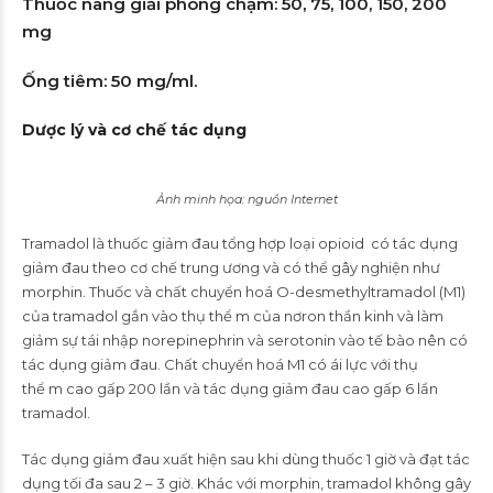
Thuốc nang giải phóng chậm: 50, 75, 100, 150, 200
mg
Ống tiêm: 50 mg/ml.
Dược lý và cơ chế tác dụng
Ảnh minh họa: nguồn Internet
Tramadol là thuốc giảm đau tổng hợp loại opioid có tác dụng
giảm đau theo cơ chế trung ương và có thể gây nghiện như
morphin. Thuốc và chất chuyển hoá O-desmethyltramadol (M1)
của tramadol gắn vào thụ thể m của nơron thần kinh và làm
giảm sự tái nhập norepinephrin và serotonin vào tế bào nên có
tác dụng giảm đau. Chất chuyển hoá M1 có ái lực với thụ
thể m cao gấp 200 lần và tác dụng giảm đau cao gấp 6 lần
tramadol.
Tác dụng giảm đau xuất hiện sau khi dùng thuốc 1 giờ và đạt tác
dụng tối đa sau 2 – 3 giờ. Khác với morphin, tramadol không gây