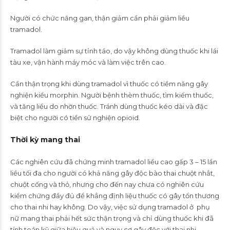
Người có chức năng gan, thận giảm cần phải giảm liều
tramadol.
Tramadol làm giảm sự tỉnh táo, do vậy không dùng thuốc khi lái
tàu xe, vận hành máy móc và làm việc trên cao.
Cần thận trọng khi dùng tramadol vì thuốc có tiềm năng gây
nghiện kiểu morphin. Người bệnh thèm thuốc, tìm kiếm thuốc,
và tăng liều do nhờn thuốc. Tránh dùng thuốc kéo dài và đặc
biệt cho người có tiền sử nghiện opioid.
Thời kỳ mang thai
Các nghiên cứu đã chứng minh tramadol liều cao gấp 3 – 15 lần
liều tối đa cho người có khả năng gây độc bào thai chuột nhắt,
chuột cống và thỏ, nhưng cho đến nay chưa có nghiên cứu
kiểm chứng đầy đủ để khẳng định liệu thuốc có gây tổn thương
cho thai nhi hay không. Do vậy, việc sử dụng tramadol ở phụ
nữ mang thai phải hết sức thận trọng và chỉ dùng thuốc khi đã
tính toán kỹ giữa hiệu quả và nguy cơ gây độc với thai nhi.