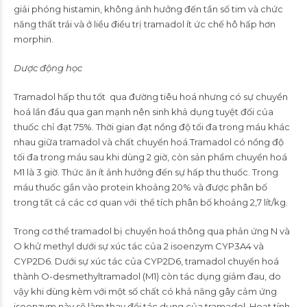
giải phóng histamin, không ảnh hưởng đến tần số tim và chức
năng thất trái và ở liều điều trị tramadol ít ức chế hô hấp hơn
morphin.
Dược động học
Tramadol hấp thu tốt qua đường tiêu hoá nhưng có sự chuyển
hoá lần đầu qua gan mạnh nên sinh khả dụng tuyệt đối của
thuốc chỉ đạt 75%. Thời gian đạt nồng độ tối đa trong máu khác
nhau giữa tramadol và chất chuyển hoá.Tramadol có nồng độ
tối đa trong máu sau khi dùng 2 giờ, còn sản phẩm chuyển hoá
M1 là 3 giờ. Thức ăn ít ảnh hưởng đến sự hấp thu thuốc. Trong
máu thuốc gắn vào protein khoảng 20% và được phân bố
trong tất cả các cơ quan với thể tích phân bố khoảng 2,7 lít/kg.
Trong cơ thể tramadol bị chuyển hoá thông qua phản ứng N và
O khử methyl dưới sự xúc tác của 2 isoenzym CYP3A4 và
CYP2D6. Dưới sự xúc tác của CYP2D6, tramadol chuyển hoá
thành O-desmethyltramadol (M1) còn tác dụng giảm đau, do
vậy khi dùng kèm với một số chất có khả năng gây cảm ứng
isoenzym này sẽ làm thay đổi tác dụng của tramadol. Hoạt tính