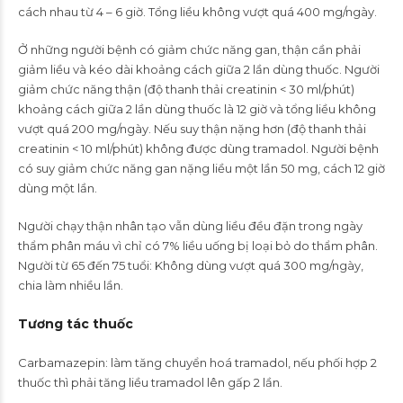
cách nhau từ 4 – 6 giờ. Tổng liều không vượt quá 400 mg/ngày.
Ở những người bệnh có giảm chức năng gan, thận cần phải
giảm liều và kéo dài khoảng cách giữa 2 lần dùng thuốc. Người
giảm chức năng thận (độ thanh thải creatinin < 30 ml/phút)
khoảng cách giữa 2 lần dùng thuốc là 12 giờ và tổng liều không
vượt quá 200 mg/ngày. Nếu suy thận nặng hơn (độ thanh thải
creatinin < 10 ml/phút) không được dùng tramadol. Người bệnh
có suy giảm chức năng gan nặng liều một lần 50 mg, cách 12 giờ
dùng một lần.
Người chạy thận nhân tạo vẫn dùng liều đều đặn trong ngày
thẩm phân máu vì chỉ có 7% liều uống bị loại bỏ do thẩm phân.
Người từ 65 đến 75 tuổi: Không dùng vượt quá 300 mg/ngày,
chia làm nhiều lần.
Tương tác thuốc
Carbamazepin: làm tăng chuyển hoá tramadol, nếu phối hợp 2
thuốc thì phải tăng liều tramadol lên gấp 2 lần.