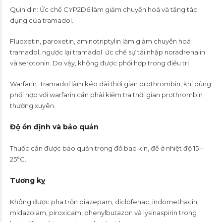
Quinidin: Ức chế CYP2D6 làm giảm chuyển hoá và tăng tác
dụng của tramadol.
Fluoxetin, paroxetin, aminotriptylin làm giảm chuyển hoá
tramadol, ngược lại tramadol ức chế sự tái nhập noradrenalin
và serotonin. Do vậy, không được phối hợp trong điều trị.
Warfarin: Tramadol làm kéo dài thời gian prothrombin, khi dùng
phối hợp với warfarin cần phải kiểm tra thời gian prothrombin
thường xuyên.
Độ ổn định và bảo quản
Thuốc cần được bảo quản trong đồ bao kín, để ở nhiệt độ 15 –
25°C.
Tương kỵ
Không được pha trộn diazepam, diclofenac, indomethacin,
midazolam, piroxicam, phenylbutazon và lysinaspirin trong