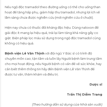
Nếu ngộ độc tramadol theo đường uống có thể cho uống than
hoạt để tăng hấp phụ, giảm hấp thu tramadol, nhưng lợi ích về
lâm sàng chưa được nghiên cứu (mới nghiên cứu ở chuột).
Hiện nay chưa có thuốc đối kháng đặc hiệu. Dùng naloxon để
giải độc ít mang lại hiệu quả, trái lại làm tăng khả năng gây co
giật. Biện pháp lọc máu sử dụng trong ngộ độc tramadol cũng
không có hiệu quả.
Bệnh viện Lê Văn Thịnh
với đội ngũ Y Bác sĩ có trình độ
chuyên môn cao, tận tâm và luôn lấy Người bệnh làm trung tâm
cho mọi hoạt động, nếu Người bệnh có vấn đề về sức khỏe, hay
cần biết thêm thông tin hãy đến Bệnh viện Lê Văn Thịnh để
được tư vấn, thăm khám và điều trị.
Dược sĩ
Trần Thị Diễm Trang
(Theo hướng dẫn sử dụng của Nhà sản xuất)