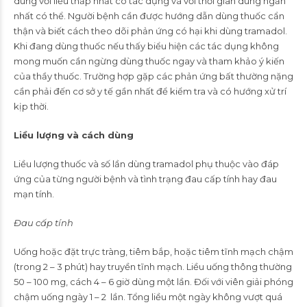
dùng với liều thấp nhất có tác dụng và với thời gian dùng ngắn
nhất có thể. Người bệnh cần được hướng dẫn dùng thuốc cẩn
thận và biết cách theo dõi phản ứng có hại khi dùng tramadol.
Khi đang dùng thuốc nếu thấy biểu hiện các tác dụng không
mong muốn cần ngừng dùng thuốc ngay và tham khảo ý kiến
của thầy thuốc. Trường hợp gặp các phản ứng bất thường nặng
cần phải đến cơ sở y tế gần nhất để kiểm tra và có hướng xử trí
kịp thời.
Liều lượng và cách dùng
Liều lượng thuốc và số lần dùng tramadol phụ thuộc vào đáp
ứng của từng người bệnh và tình trạng đau cấp tính hay đau
mạn tính.
Đau cấp tính
Uống hoặc đặt trực tràng, tiêm bắp, hoặc tiêm tĩnh mạch chậm
(trong 2 – 3 phút) hay truyền tĩnh mạch. Liều uống thông thường
50 – 100 mg, cách 4 – 6 giờ dùng một lần. Đối với viên giải phóng
chậm uống ngày 1 – 2 lần. Tổng liều một ngày không vượt quá