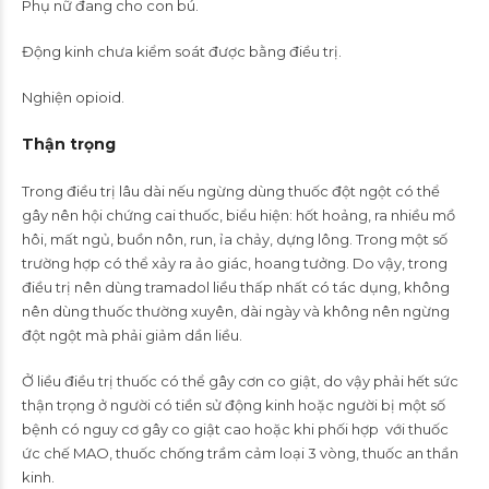
Phụ nữ đang cho con bú.
Động kinh chưa kiểm soát được bằng điều trị.
Nghiện opioid.
Thận trọng
Trong điều trị lâu dài nếu ngừng dùng thuốc đột ngột có thể
gây nên hội chứng cai thuốc, biểu hiện: hốt hoảng, ra nhiều mồ
hôi, mất ngủ, buồn nôn, run, ỉa chảy, dựng lông. Trong một số
trường hợp có thể xảy ra ảo giác, hoang tưởng. Do vậy, trong
điều trị nên dùng tramadol liều thấp nhất có tác dụng, không
nên dùng thuốc thường xuyên, dài ngày và không nên ngừng
đột ngột mà phải giảm dần liều.
Ở liều điều trị thuốc có thể gây cơn co giật, do vậy phải hết sức
thận trọng ở người có tiền sử động kinh hoặc người bị một số
bệnh có nguy cơ gây co giật cao hoặc khi phối hợp với thuốc
ức chế MAO, thuốc chống trầm cảm loại 3 vòng, thuốc an thần
kinh.