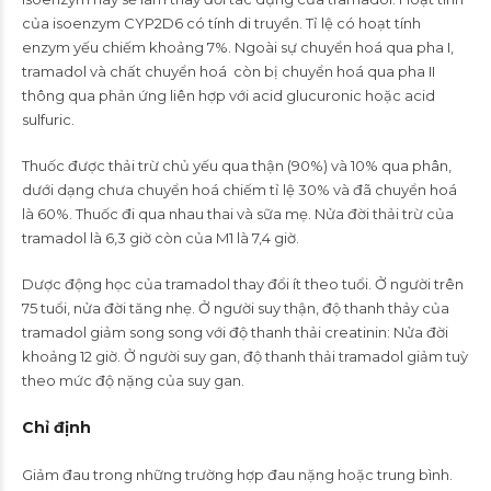
của isoenzym CYP2D6 có tính di truyền. Tỉ lệ có hoạt tính
enzym yếu chiếm khoảng 7%. Ngoài sự chuyển hoá qua pha I,
tramadol và chất chuyển hoá còn bị chuyển hoá qua pha II
thông qua phản ứng liên hợp với acid glucuronic hoặc acid
sulfuric.
Thuốc được thải trừ chủ yếu qua thận (90%) và 10% qua phân,
dưới dạng chưa chuyển hoá chiếm tỉ lệ 30% và đã chuyển hoá
là 60%. Thuốc đi qua nhau thai và sữa mẹ. Nửa đời thải trừ của
tramadol là 6,3 giờ còn của M1 là 7,4 giờ.
Dược động học của tramadol thay đổi ít theo tuổi. Ở người trên
75 tuổi, nửa đời tăng nhẹ. Ở người suy thận, độ thanh thảy của
tramadol giảm song song với độ thanh thải creatinin: Nửa đời
khoảng 12 giờ. Ở người suy gan, độ thanh thải tramadol giảm tuỳ
theo mức độ nặng của suy gan.
Chỉ định
Giảm đau trong những trường hợp đau nặng hoặc trung bình.