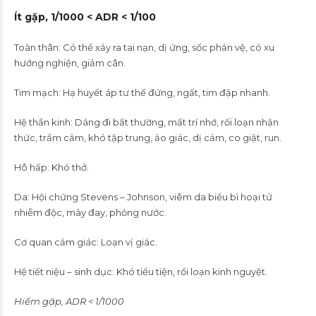
Ít gặp, 1/1000 < ADR < 1/100
Toàn thân: Có thể xảy ra tai nạn, dị ứng, sốc phản vệ, có xu
hướng nghiện, giảm cân.
Tim mạch: Hạ huyết áp tư thế đứng, ngất, tim đập nhanh.
Hệ thần kinh: Dáng đi bất thường, mất trí nhớ, rối loạn nhận
thức, trầm cảm, khó tập trung, ảo giác, dị cảm, co giật, run.
Hô hấp: Khó thở.
Da: Hội chứng Stevens – Johnson, viêm da biểu bì hoại tử
nhiễm độc, mày đay, phỏng nước.
Cơ quan cảm giác: Loạn vị giác.
Hệ tiết niệu – sinh dục: Khó tiểu tiện, rối loạn kinh nguyệt.
Hiếm gặp, ADR < 1/1000