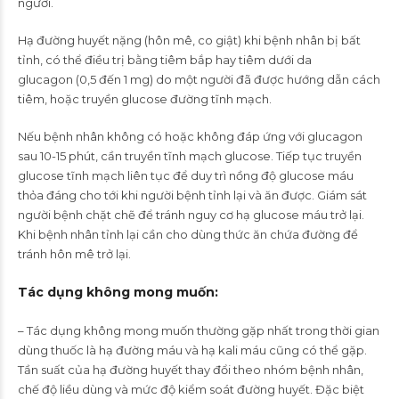
người.
Hạ đường huyết nặng (hôn mê, co giật) khi bệnh nhân bị bất
tỉnh, có thể điều trị bằng tiêm bắp hay tiêm dưới da
glucagon (0,5 đến 1 mg) do một người đã được hướng dẫn cách
tiêm, hoặc truyền glucose đường tĩnh mạch.
Nếu bệnh nhân không có hoặc không đáp ứng với glucagon
sau 10-15 phút, cần truyền tĩnh mạch glucose. Tiếp tục truyền
glucose tĩnh mạch liên tục để duy trì nồng độ glucose máu
thỏa đáng cho tới khi người bệnh tỉnh lại và ăn được. Giám sát
người bệnh chặt chẽ để tránh nguy cơ hạ glucose máu trở lại.
Khi bệnh nhân tỉnh lại cần cho dùng thức ăn chứa đường để
tránh hôn mê trở lại.
Tác dụng không mong muốn
:
– Tác dụng không mong muốn thường gặp nhất trong thời gian
dùng thuốc là hạ đường máu và hạ kali máu cũng có thể gặp.
Tần suất của hạ đường huyết thay đổi theo nhóm bệnh nhân,
chế độ liều dùng và mức độ kiểm soát đường huyết. Đặc biệt