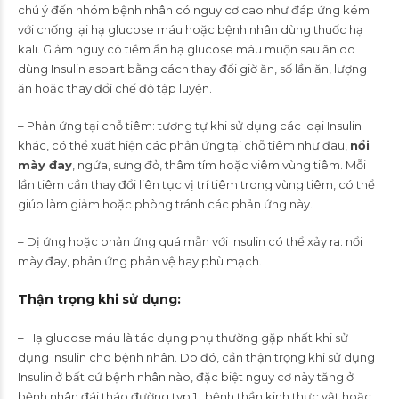
chú ý đến nhóm bệnh nhân có nguy cơ cao như đáp ứng kém
với chống lại hạ glucose máu hoặc bệnh nhân dùng thuốc hạ
kali. Giảm nguy có tiềm ẩn hạ glucose máu muộn sau ăn do
dùng Insulin aspart bằng cách thay đổi giờ ăn, số lần ăn, lượng
ăn hoặc thay đổi chế độ tập luyện.
– Phản ứng tại chỗ tiêm: tương tự khi sử dụng các loại Insulin
khác, có thể xuất hiện các phản ứng tại chỗ tiêm như đau,
nổi
mày đay
, ngứa, sưng đỏ, thâm tím hoặc viêm vùng tiêm. Mỗi
lần tiêm cần thay đổi liên tục vị trí tiêm trong vùng tiêm, có thể
giúp làm giảm hoặc phòng tránh các phản ứng này.
– Dị ứng hoặc phản ứng quá mẫn với Insulin có thể xảy ra: nổi
mày đay, phản ứng phản vệ hay phù mạch.
Thận trọng khi sử dụng
:
– Hạ glucose máu là tác dụng phụ thường gặp nhất khi sử
dụng Insulin cho bệnh nhân. Do đó, cần thận trọng khi sử dụng
Insulin ở bất cứ bệnh nhân nào, đặc biệt nguy cơ này tăng ở
bệnh nhân đái tháo đường typ 1 , bệnh thần kinh thực vật hoặc