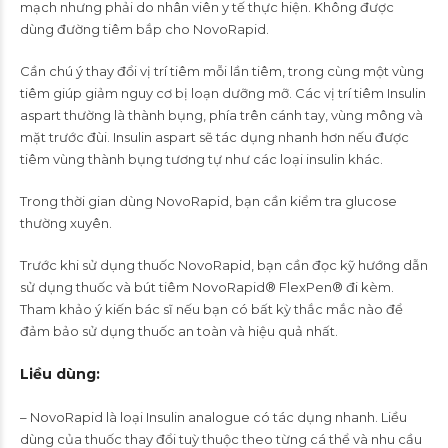
mạch nhưng phải do nhân viên y tế thực hiện. Không được
dùng đường tiêm bắp cho NovoRapid.
Cần chú ý thay đổi vị trí tiêm mỗi lần tiêm, trong cùng một vùng
tiêm giúp giảm nguy cơ bị loạn dưỡng mỡ. Các vị trí tiêm Insulin
aspart thường là thành bụng, phía trên cánh tay, vùng mông và
mặt trước đùi. Insulin aspart sẽ tác dụng nhanh hơn nếu được
tiêm vùng thành bụng tương tự như các loại insulin khác.
Trong thời gian dùng NovoRapid, bạn cần kiểm tra glucose
thường xuyên.
Trước khi sử dụng thuốc NovoRapid, bạn cần đọc kỹ hướng dẫn
sử dụng thuốc và bút tiêm NovoRapid® FlexPen® đi kèm.
Tham khảo ý kiến bác sĩ nếu bạn có bất kỳ thắc mắc nào để
đảm bảo sử dụng thuốc an toàn và hiệu quả nhất.
Liều dùng
:
– NovoRapid là loại Insulin analogue có tác dụng nhanh. Liều
dùng của thuốc thay đổi tuỳ thuộc theo từng cá thể và nhu cầu