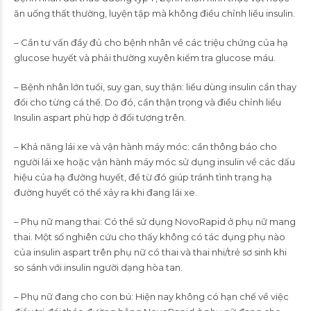
ăn uống thất thường, luyện tập mà không điều chỉnh liều insulin.
– Cần tư vấn đầy đủ cho bệnh nhân về các triệu chứng của hạ
glucose huyết và phải thường xuyên kiểm tra glucose máu.
– Bệnh nhân lớn tuổi, suy gan, suy thận: liều dùng insulin cần thay
đổi cho từng cá thể. Do đó, cần thận trọng và điều chỉnh liều
Insulin aspart phù hợp ở đối tượng trên.
– Khả năng lái xe và vận hành máy móc: cần thông báo cho
người lái xe hoặc vận hành máy móc sử dụng insulin về các dấu
hiệu của hạ đường huyết, để từ đó giúp tránh tình trạng hạ
đường huyết có thể xảy ra khi đang lái xe.
– Phụ nữ mang thai: Có thể sử dụng NovoRapid ở phụ nữ mang
thai. Một số nghiên cứu cho thấy không có tác dụng phụ nào
của insulin aspart trên phụ nữ có thai và thai nhi/trẻ sơ sinh khi
so sánh với insulin người dạng hòa tan.
– Phụ nữ đang cho con bú: Hiện nay không có hạn chế về việc