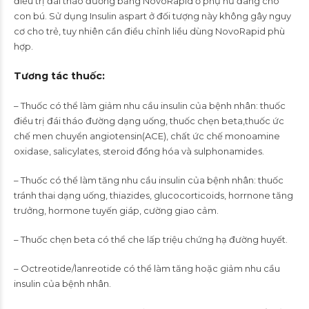
điều trị đái tháo đường bằng NovoRapid ở phụ nữ đang cho
con bú. Sử dụng Insulin aspart ở đối tượng này không gây nguy
cơ cho trẻ, tuy nhiên cần điều chỉnh liều dùng NovoRapid phù
hợp.
Tương tác thuốc
:
– Thuốc có thể làm giảm nhu cầu insulin của bệnh nhân: thuốc
điều trị đái tháo đường dạng uống, thuốc chẹn beta,thuốc ức
chế men chuyển angiotensin(ACE), chất ức chế monoamine
oxidase, salicylates, steroid đồng hóa và sulphonamides.
– Thuốc có thể làm tăng nhu cầu insulin của bệnh nhân: thuốc
tránh thai dạng uống, thiazides, glucocorticoids, horrnone tăng
trưởng, hormone tuyến giáp, cường giao cảm.
– Thuốc chẹn beta có thể che lấp triệu chứng hạ đường huyết.
– Octreotide/lanreotide có thể làm tăng hoặc giảm nhu cầu
insulin của bệnh nhân.