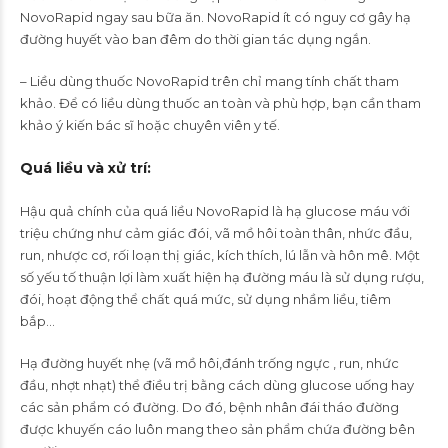
NovoRapid ngay sau bữa ăn. NovoRapid ít có nguy cơ gây hạ
đường huyết vào ban đêm do thời gian tác dụng ngắn.
– Liều dùng thuốc NovoRapid trên chỉ mang tính chất tham
khảo. Để có liều dùng thuốc an toàn và phù hợp, bạn cần tham
khảo ý kiến bác sĩ hoặc chuyên viên y tế.
Quá liều và xử trí
:
Hậu quả chính của quá liều NovoRapid là hạ glucose máu với
triệu chứng như cảm giác đói, vã mồ hôi toàn thân, nhức đầu,
run, nhược cơ, rối loạn thị giác, kích thích, lú lẫn và hôn mê. Một
số yếu tố thuận lợi làm xuất hiện hạ đường máu là sử dụng rượu,
đói, hoạt động thể chất quá mức, sử dụng nhầm liều, tiêm
bắp…
Hạ đường huyết nhẹ (vã mồ hôi,đánh trống ngực , run, nhức
đầu, nhợt nhạt) thể điều trị bằng cách dùng glucose uống hay
các sản phẩm có đường. Do đó, bệnh nhân đái tháo đường
được khuyến cáo luôn mang theo sản phẩm chứa đường bên