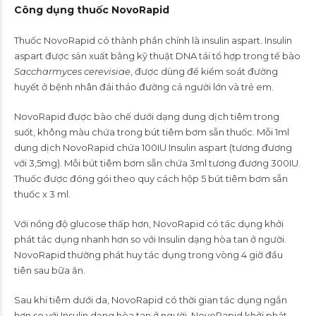
Công dụng thuốc NovoRapid
Thuốc NovoRapid có thành phần chính là insulin aspart. Insulin
aspart được sản xuất bằng kỹ thuật DNA tái tổ hợp trong tế bào
Saccharmyces cerevisiae
, được dùng để kiểm soát đường
huyết ở bệnh nhân đái tháo đường cả người lớn và trẻ em.
NovoRapid được bào chế dưới dạng dung dịch tiêm trong
suốt, không màu chứa trong bút tiêm bơm sẵn thuốc. Mỗi 1ml
dung dịch NovoRapid chứa 100IU Insulin aspart (tương đương
với 3,5mg). Mỗi bút tiêm bơm sẵn chứa 3ml tương đương 300IU.
Thuốc được đóng gói theo quy cách hộp 5 bút tiêm bơm sẵn
thuốc x 3 ml.
Với nồng độ glucose thấp hơn, NovoRapid có tác dụng khởi
phát tác dụng nhanh hơn so với Insulin dạng hòa tan ở người.
NovoRapid thường phát huy tác dụng trong vòng 4 giờ đầu
tiên sau bữa ăn.
Sau khi tiêm dưới da, NovoRapid có thời gian tác dụng ngắn
hơn so với Insulin dạng hòa tan ở người. NovoRapid khởi phát