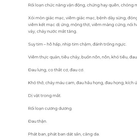
Rối loạn chức năng vận động, chứng hay quên, chóng m
Xói mòn giác mạc, viêm giác mạc, bệnh dày sừng, đóng 
viêm kết mạc dị ứng, mộng thịt, viêm màng cứng, nổi h
vảy, chảy nước mắt tăng.
Suy tim – hô hấp, nhịp tim chậm, đánh trống ngực.
Viêm thực quản, tiêu chảy, buồn nôn, nôn, khó tiêu, đau 
Đau lưng, co thắt cơ, đau cơ.
Khó thở, chảy máu cam, đau hầu họng, đau họng, kích ứn
Dị vật trong mắt.
Rối loạn cương dương.
Đau thận.
Phát ban, phát ban dát sẩn, căng da.