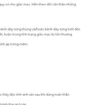
nguy cơ cho giác mạc. Nên theo dõi cẩn thận những
bệnh dày sừng thủng và/hoặc bệnh dày sừng loét độc
, hoặc trong tình trạng giác mạc bị tổn thương.
 kính áp tròng mềm.
thấy độc tính sinh sản sau khi dùng toàn thân.
ránh thai an toàn.