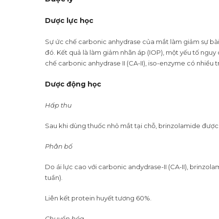
Dược lực học
Sự ức chế carbonic anhydrase của mắt làm giảm sự bài t
đó. Kết quả là làm giảm nhãn áp (IOP), một yếu tố nguy
chế carbonic anhydrase II (CA-II), iso-enzyme có nhiều 
Dược động học
Hấp thu
Sau khi dùng thuốc nhỏ mắt tại chỗ, brinzolamide được
Phân bố
Do ái lực cao với carbonic andydrase-II (CA-II), brinzo
tuần).
Liên kết protein huyết tương 60%.
Chuyển hóa