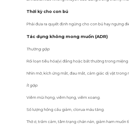
Thời kỳ cho con bú
Phải đưa ra quyết định ngừng cho con bú hay ngưng điều t
Tác dụng không mong muốn (ADR)
Thường gặp
Rối loạn tiêu hóa(vị đắng hoặc bất thường trong miệng 
Nhìn mờ, kích ứng mắt, đau mắt, cảm giác dị vật trong 
Ít gặp
Viêm mũi họng, viêm họng, viêm xoang.
Số lượng hồng cầu giảm, clorua máu tăng.
Thờ ơ, trầm cảm, tâm trạng chán nản, giảm ham muốn tì