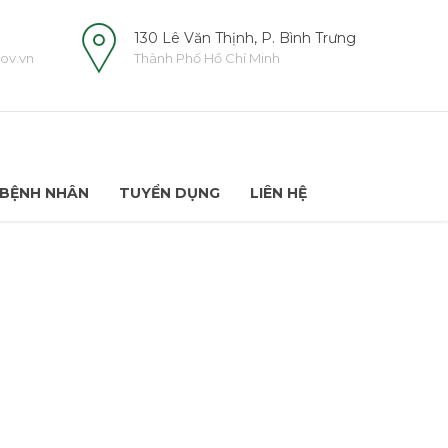
130 Lê Văn Thịnh, P. Bình Trưng
ov.vn
Thành Phố Hồ Chí Minh
BỆNH NHÂN
TUYỂN DỤNG
LIÊN HỆ