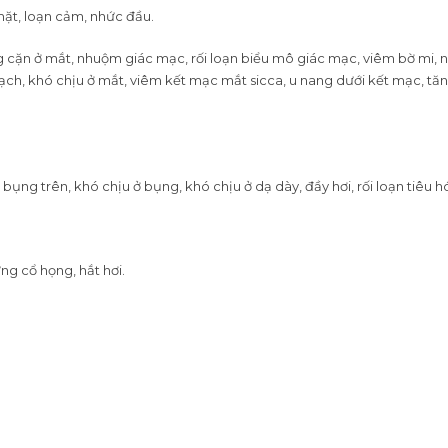
ặt, loạn cảm, nhức đầu.
cặn ở mắt, nhuộm giác mạc, rối loạn biểu mô giác mạc, viêm bờ mi, 
ạch, khó chịu ở mắt, viêm kết mạc mắt sicca, u nang dưới kết mạc, t
bụng trên, khó chịu ở bụng, khó chịu ở dạ dày, đầy hơi, rối loạn tiêu 
g cổ họng, hắt hơi.