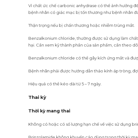
Vì chất ức chế carbonic anhydrase có thể ảnh hưởng đế
bệnh nhân có giác mạc bị tổn thương như bệnh nhân đ
Thận trọng nếu bị chấn thương hoặc nhiễm trùng mắt.
Benzalkonium chloride, thường được sử dụng làm chất
hại. Cần xem kỹ thành phần của sản phẩm, cần theo dõi
Benzalkonium chloride có thể gây kích ứng mắt và được
Bệnh nhân phải được hướng dẫn tháo kính áp tròng, đợi í
Hiệu quả có thể kéo dài từ 5 – 7 ngày.
Thai kỳ
Thời kỳ mang thai
Không có hoặc có số lượng hạn chế về việc sử dụng brin
Brinzolamide không khuyến cáo dùng trong thời kỳ mang