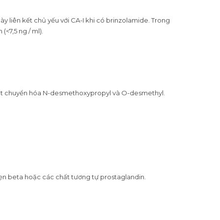
 liên kết chủ yếu với CA-I khi có brinzolamide. Trong
<7,5 ng / ml).
chất chuyển hóa N-desmethoxypropyl và O-desmethyl.
ẹn beta hoặc các chất tương tự prostaglandin.