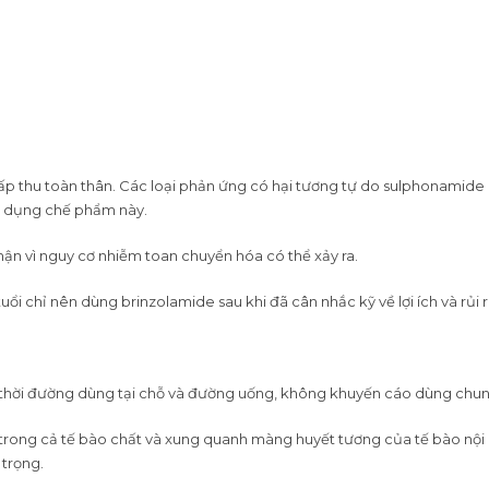
 thu toàn thân. Các loại phản ứng có hại tương tự do sulphonamide có
ử dụng chế phẩm này.
ận vì nguy cơ nhiễm toan chuyển hóa có thể xảy ra.
n tuổi chỉ nên dùng brinzolamide sau khi đã cân nhắc kỹ về lợi ích và r
 thời đường dùng tại chỗ và đường uống, không khuyến cáo dùng chun
trong cả tế bào chất và xung quanh màng huyết tương của tế bào nội
trọng.