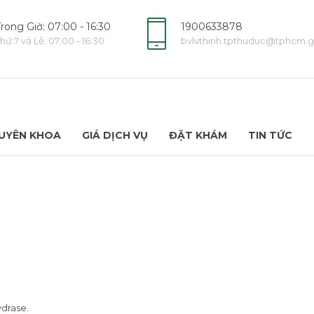
rong Giờ: 07:00 - 16:30
1900633878
hứ 7 và Lễ: 07:00 - 16:30
bvlvthinh.tpthuduc@tphcm.g
UYÊN KHOA
GIÁ DỊCH VỤ
ĐẶT KHÁM
TIN TỨC
ydrase.