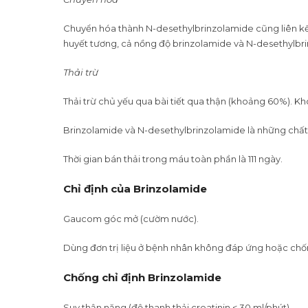
Chuyển hóa thành N-desethylbrinzolamide cũng liên kết 
huyết tương, cả nồng độ brinzolamide và N-desethylbrin
Thải trừ
Thải trừ chủ yếu qua bài tiết qua thận (khoảng 60%). Kh
Brinzolamide và N-desethylbrinzolamide là những chất
Thời gian bán thải trong máu toàn phần là 111 ngày.
Chỉ định của Brinzolamide
Gaucom góc mở (cườm nước).
Dùng đơn trị liệu ở bệnh nhân không đáp ứng hoặc chốn
Chống chỉ định Brinzolamide
Suy thận nặng (độ thanh thải creatinin < 30 ml/phút).