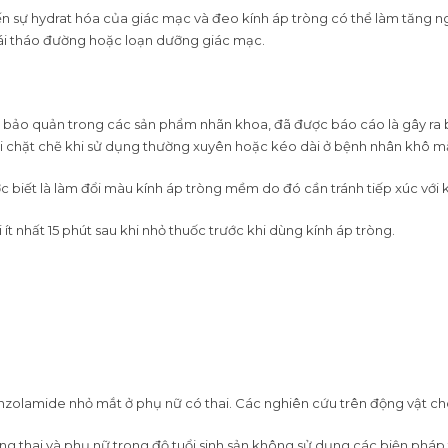
n sự hydrat hóa của giác mạc và đeo kính áp tròng có thể làm tăng 
ái tháo đường hoặc loạn dưỡng giác mạc.
 bảo quản trong các sản phẩm nhãn khoa, đã được báo cáo là gây ra 
 chặt chẽ khi sử dụng thường xuyên hoặc kéo dài ở bệnh nhân khô mắt
 biết là làm đổi màu kính áp tròng mềm do đó cần tránh tiếp xúc với
t nhất 15 phút sau khi nhỏ thuốc trước khi dùng kính áp tròng.
zolamide nhỏ mắt ở phụ nữ có thai. Các nghiên cứu trên động vật cho 
 thai và phụ nữ trong độ tuổi sinh sản không sử dụng các biện pháp t