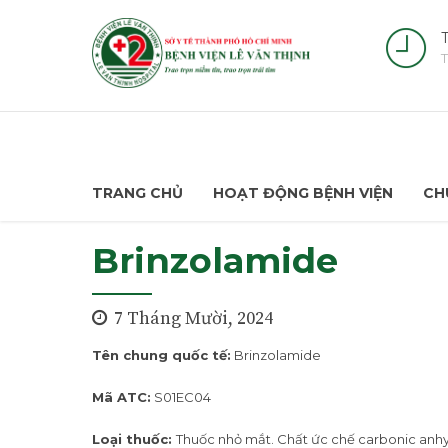
T
T
TRANG CHỦ
HOẠT ĐỘNG BỆNH VIỆN
CH
Brinzolamide
7 Tháng Mười, 2024
Tên chung quốc tế:
Brinzolamide
Mã ATC:
S01EC04
Loại thuốc:
Thuốc nhỏ mắt. Chất ức chế carbonic anh