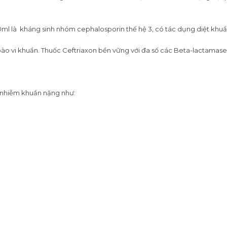
0ml là kháng sinh nhóm cephalosporin thế hệ 3, có tác dụng diệt khuẩ
 bào vi khuẩn. Thuốc Ceftriaxon bền vững với đa số các Beta-lactama
h nhiễm khuẩn nặng như: