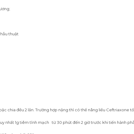
ương;
phẫu thuật
oặc chia đều 2 lần. Trường hợp nặng thì có thể nâng liều Ceftriaxone tố
 nhất 1g tiêm tĩnh mạch từ 30 phút đến 2 giờ trước khi tiến hành phẫ