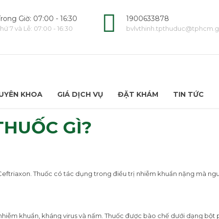
rong Giờ: 07:00 - 16:30
1900633878
hứ 7 và Lễ: 07:00 - 16:30
bvlvthinh.tpthuduc@tphcm.g
UYÊN KHOA
GIÁ DỊCH VỤ
ĐẶT KHÁM
TIN TỨC
THUỐC GÌ?
 Ceftriaxon. Thuốc có tác dụng trong điều trị nhiễm khuẩn nặng mà ng
 nhiễm khuẩn, kháng virus và nấm. Thuốc được bào chế dưới dạng bột 