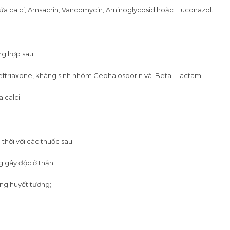
ứa calci, Amsacrin, Vancomycin, Aminoglycosid hoặc Fluconazol.
ng hợp sau:
eftriaxone, kháng sinh nhóm Cephalosporin và Beta – lactam
 calci.
thời với các thuốc sau:
g gây độc ở thận;
ng huyết tương;