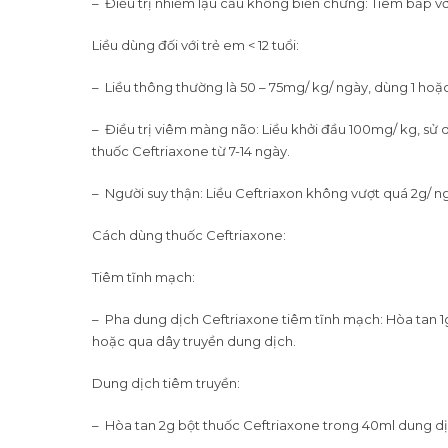
– Điều trị nhiễm lậu cầu không biến chứng: Tiêm bắp vớ
Liều dùng đối với trẻ em < 12 tuổi:
– Liều thông thường là 50 – 75mg/ kg/ ngày, dùng 1 hoặc 
– Điều trị viêm màng não: Liều khởi đầu 100mg/ kg, sử dụ
thuốc Ceftriaxone từ 7-14 ngày.
– Người suy thận: Liều Ceftriaxon không vượt quá 2g/ ng
Cách dùng thuốc Ceftriaxone:
Tiêm tĩnh mạch:
– Pha dung dịch Ceftriaxone tiêm tĩnh mạch: Hòa tan 1g
hoặc qua dây truyền dung dịch.
Dung dịch tiêm truyền:
– Hòa tan 2g bột thuốc Ceftriaxone trong 40ml dung dịch