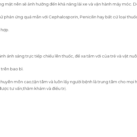
ng mặt nên sẽ ảnh hưởng đến khả năng lái xe và vận hành máy móc. Do
 sử phản ứng quá mẫn với Cephalosporin, Penicilin hay bất cứ loại thuố
 hợp.
h ánh sáng trực tiếp chiếu lên thuốc, để xa tầm với của trẻ và vật nuôi
trên bao bì.
ộ chuyên môn cao,tận tâm và luôn lấy người bệnh là trung tâm cho mọi
được tư vấn,thăm khám và điều trị.