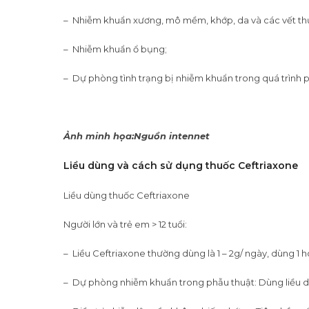
– Nhiễm khuẩn xương, mô mềm, khớp, da và các vết th
– Nhiễm khuẩn ổ bụng;
– Dự phòng tình trạng bị nhiễm khuẩn trong quá trình 
Ảnh minh họa:Nguồn intennet
Liều dùng và cách sử dụng thuốc Ceftriaxone
Liều dùng thuốc Ceftriaxone
Người lớn và trẻ em > 12 tuổi:
– Liều Ceftriaxone thường dùng là 1 – 2g/ ngày, dùng 1 h
– Dự phòng nhiễm khuẩn trong phẫu thuật: Dùng liều duy