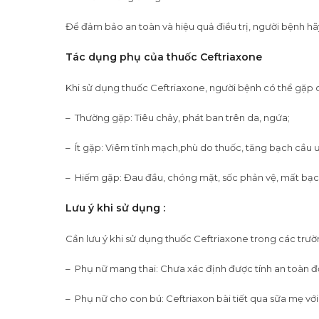
Để đảm bảo an toàn và hiệu quả điều trị, người bệnh hã
Tác dụng phụ của thuốc Ceftriaxone
Khi sử dụng thuốc Ceftriaxone, người bệnh có thể gặp 
– Thường gặp: Tiêu chảy, phát ban trên da, ngứa;
– Ít gặp: Viêm tĩnh mạch,phù do thuốc, tăng bạch cầu ư
– Hiếm gặp: Đau đầu, chóng mặt, sốc phản vệ, mất bạch 
Lưu ý khi sử dụng :
Cần lưu ý khi sử dụng thuốc Ceftriaxone trong các trườ
– Phụ nữ mang thai: Chưa xác định được tính an toàn đối
– Phụ nữ cho con bú: Ceftriaxon bài tiết qua sữa mẹ vớ