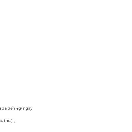
i đa đến 4g/ ngày;
u thuật;