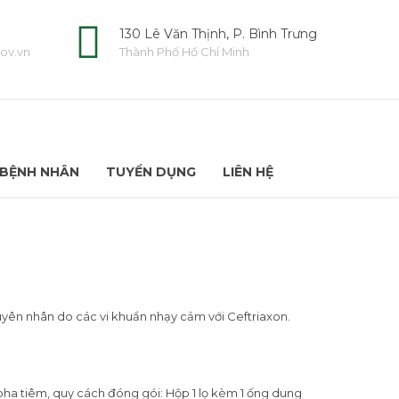
130 Lê Văn Thịnh, P. Bình Trưng
ov.vn
Thành Phố Hồ Chí Minh
BỆNH NHÂN
TUYỂN DỤNG
LIÊN HỆ
uyên nhân do các vi khuẩn nhạy cảm với Ceftriaxon.
pha tiêm, quy cách đóng gói: Hộp 1 lọ kèm 1 ống dung