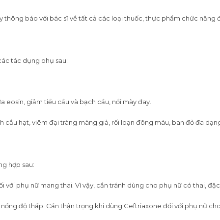
y thông báo với bác sĩ về tất cả các loại thuốc, thực phẩm chức năng
các tác dụng phụ sau:
a eosin, giảm tiểu cầu và bạch cầu, nổi mày đay.
cầu hạt, viêm đại tràng màng giả, rối loạn đông máu, ban đỏ đa dạng,
ng hợp sau:
 với phụ nữ mang thai. Vì vậy, cần tránh dùng cho phụ nữ có thai, đặc 
i nồng độ thấp. Cần thận trọng khi dùng Ceftriaxone đối với phụ nữ ch