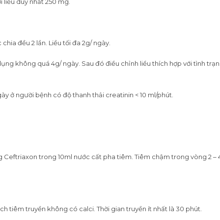
i liều duy nhất 250 mg.
chia đều 2 lần. Liều tối đa 2g/ ngày.
ng không quá 4g/ ngày. Sau đó điều chỉnh liều thích hợp với tình trạng
ày ở người bệnh có độ thanh thải creatinin < 10 ml/phút.
 Ceftriaxon trong 10ml nước cất pha tiêm. Tiêm chậm trong vòng 2 – 4
 tiêm truyền không có calci. Thời gian truyền ít nhất là 30 phút.