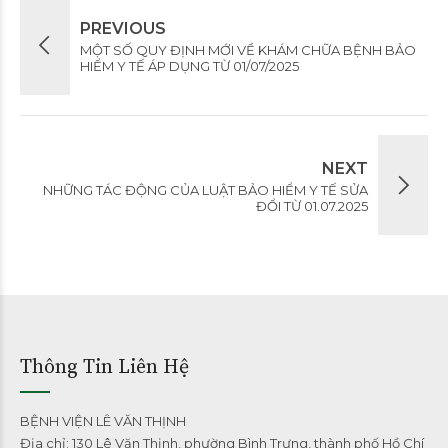
PREVIOUS
MỘT SỐ QUY ĐỊNH MỚI VỀ KHÁM CHỮA BỆNH BẢO
HIỂM Y TẾ ÁP DỤNG TỪ 01/07/2025
NEXT
NHỮNG TÁC ĐỘNG CỦA LUẬT BẢO HIỂM Y TẾ SỬA
ĐỔI TỪ 01.07.2025
Thông Tin Liên Hệ
BỆNH VIỆN LÊ VĂN THỊNH
Địa chỉ: 130 Lê Văn Thịnh, phường Bình Trưng, thành phố Hồ Chí