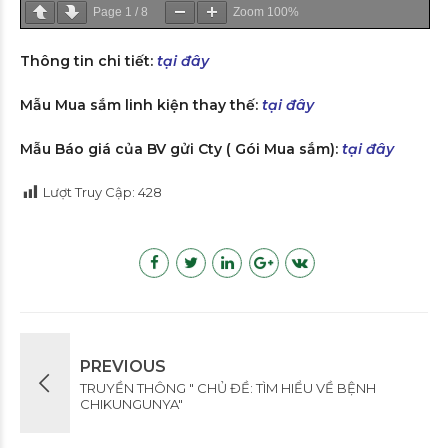
Page
1
/
8
Zoom
100%
Thông tin chi tiết:
tại đây
Mẫu Mua sắm linh kiện thay thế:
tại đây
Mẫu Báo giá của BV gửi Cty ( Gói Mua sắm):
tại đây
Lượt Truy Cập:
428
PREVIOUS
TRUYỀN THÔNG " CHỦ ĐỀ: TÌM HIỂU VỀ BỆNH
CHIKUNGUNYA"