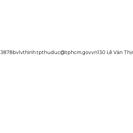
33878
bvlvthinh.tpthuduc@tphcm.gov.vn
130 Lê Văn Thị