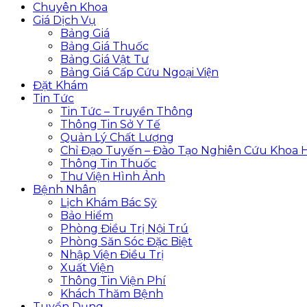
Chuyên Khoa
Giá Dịch Vụ
Bảng Giá
Bảng Giá Thuốc
Bảng Giá Vật Tư
Bảng Giá Cấp Cứu Ngoại Viện
Đặt Khám
Tin Tức
Tin Tức – Truyền Thông
Thông Tin Sở Y Tế
Quản Lý Chất Lượng
Chỉ Đạo Tuyến – Đào Tạo Nghiên Cứu Khoa 
Thông Tin Thuốc
Thư Viện Hình Ảnh
Bệnh Nhân
Lịch Khám Bác Sỹ
Bảo Hiểm
Phòng Điều Trị Nội Trú
Phòng Săn Sóc Đặc Biệt
Nhập Viện Điều Trị
Xuất Viện
Thông Tin Viện Phí
Khách Thăm Bệnh
Tuyển Dụng