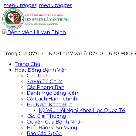
menu trigger
menu trigger
Trong Giờ: 07:00 - 16:30
Thứ 7 và Lễ: 07:00 - 16:30
19006
Trang Chủ
Hoạt Động Bệnh Viện
Giới Thiệu
Sơ Đồ Tổ Chức
Các Phòng Ban
Danh Mục Bảng Kiểm
Cải Cách Hành chính
Hội Nghị Khoa Học
Kỷ Yếu Hội Nghị Khoa Học Quốc Tế
Các Giải Thưởng
Quyền Của Bệnh Nhân
Hoài Bão và Sứ Mạng
Báo Cáo Sự Cố