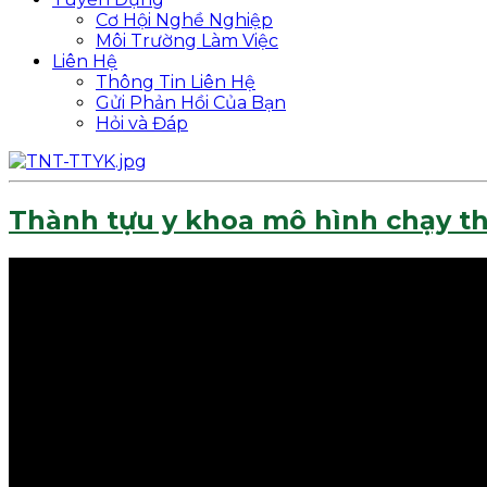
Cơ Hội Nghề Nghiệp
Môi Trường Làm Việc
Liên Hệ
Thông Tin Liên Hệ
Gửi Phản Hồi Của Bạn
Hỏi và Đáp
Thành tựu y khoa mô hình chạy th