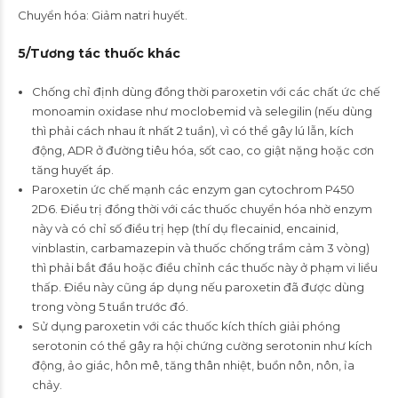
Chuyển hóa: Giảm natri huyết.
5/
Tương tác thuốc khác
Chống chỉ định dùng đồng thời paroxetin với các chất ức chế
monoamin oxidase như moclobemid và selegilin (nếu dùng
thì phải cách nhau ít nhất 2 tuần), vì có thể gây lú lẫn, kích
động, ADR ở đường tiêu hóa, sốt cao, co giật nặng hoặc cơn
tăng huyết áp.
Paroxetin ức chế mạnh các enzym gan cytochrom P450
2D6. Điều trị đồng thời với các thuốc chuyển hóa nhờ enzym
này và có chỉ số điều trị hẹp (thí dụ flecainid, encainid,
vinblastin, carbamazepin và thuốc chống trầm cảm 3 vòng)
thì phải bắt đầu hoặc điều chỉnh các thuốc này ở phạm vi liều
thấp. Điều này cũng áp dụng nếu paroxetin đã được dùng
trong vòng 5 tuần trước đó.
Sử dụng paroxetin với các thuốc kích thích giải phóng
serotonin có thể gây ra hội chứng cường serotonin như kích
động, ảo giác, hôn mê, tăng thân nhiệt, buồn nôn, nôn, ỉa
chảy.