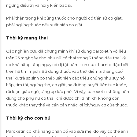
ngừng điều trị và hỏi ý kiến bác sĩ.
Phải thận trọng khi dùng thuốc cho người có tiền sử co giật,
phải ngừng thuốc nếu xuất hiện co giật.
Thời kỳ mang thai
Các nghiên cứu đã chứng minh khi sử dụng paroxetin với liều
trên 25 mg/ngày cho phụ nữ có thai trong 3 tháng đầu thai kỳ
có khả năng tăng nguy cơ dị tật bẩm sinh của thai nhi, đặc biệt
trên hệ tim mạch. Sử dụng thuốc vào thời điểm 3 tháng cuối
thai kì, trẻ sơ sinh có thể xuất hiện các triệu chứng như suy hô
hấp, tím tái, ngưng thở, co giật, hạ đường huyết, liên tục khóc,
rối loạn giấc ngủ, tăng áp lực phổi. Vì vậy, paroxetin không nên
dùng cho phụ nữ có thai, chỉ được chỉ định khi không còn
thuốc khác thay thế và cần cân nhắc lợi ích/nguy cơ của thuốc.
Thời kỳ cho con bú
Paroxetin có khả năng phân bố vào sữa mẹ, do vậy có thể ảnh