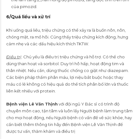
của pimozid.
6/
Quá liều và xử trí
Khi uống quá liều, triệu chứng có thể xảy ra là buồn nôn, nôn,
chóng mặt, ra mồ hôi. Cũng thấy triệu chứng kích động, hưng
cảm nhẹ và các dấu hiệu kích thích TKTW.
Điều trị
: Chủ yếu là điều trị triệu chứng và hỗ trợ. Có thể cho
dùng than hoạt và sorbitol. Duy trì hô hấp, hoạt động tim và
thân nhiệt. Nếu cần, dùng thuốc chống co giật như diazepam.
Các biện pháp thẩm phân máu, lợi niệu bắt buộc hoặc thay
máu có lẽ không có hiệu quả do thể tích phân bố lớn và thuốc
liên kết nhiều với protein.
Bệnh viện Lê Văn Thịnh
với đội ngũ Y Bác sĩ có trình độ
chuyên môn cao, tận tâm và luôn lấy Người bệnh làm trung tâm
cho mọi hoạt động, nếu Người bệnh có vấn đề về sức khỏe, hay
cần biết thêm thông tin hãy đến Bệnh viện Lê Văn Thịnh để
được tư vấn, thăm khám và điều trị