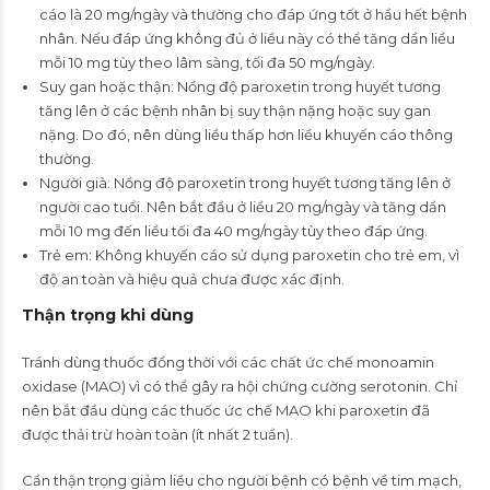
cáo là 20 mg/ngày và thường cho đáp ứng tốt ở hầu hết bệnh
nhân. Nếu đáp ứng không đủ ở liều này có thể tăng dần liều
mỗi 10 mg tùy theo lâm sàng, tối đa 50 mg/ngày.
Suy gan hoặc thận: Nồng độ paroxetin trong huyết tương
tăng lên ở các bệnh nhân bị suy thận nặng hoặc suy gan
nặng. Do đó, nên dùng liều thấp hơn liều khuyến cáo thông
thường.
Người già: Nồng độ paroxetin trong huyết tương tăng lên ở
người cao tuổi. Nên bắt đầu ở liều 20 mg/ngày và tăng dần
mỗi 10 mg đến liều tối đa 40 mg/ngày tùy theo đáp ứng.
Trẻ em: Không khuyến cáo sử dụng paroxetin cho trẻ em, vì
độ an toàn và hiệu quả chưa được xác định.
Thận trọng khi dùng
Tránh dùng thuốc đồng thời với các chất ức chế monoamin
oxidase (MAO) vì có thể gây ra hội chứng cường serotonin. Chỉ
nên bắt đầu dùng các thuốc ức chế MAO khi paroxetin đã
được thải trừ hoàn toàn (ít nhất 2 tuần).
Cần thận trọng giảm liều cho người bệnh có bệnh về tim mạch,