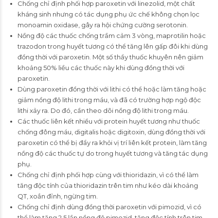
Chống chỉ định phối hợp paroxetin với linezolid, một chất
kháng sinh nhưng có tác dụng phụ ức chế không chọn lọc
monoamin oxidase, gây ra hội chứng cường serotonin.
Nồng độ các thuốc chống trầm cảm 3 vòng, maprotilin hoặc
trazodon trong huyết tương có thể tăng lên gấp đôi khi dùng
đồng thời với paroxetin. Một số thầy thuốc khuyên nên giảm
khoảng 50% liều các thuốc này khi dùng đồng thời với
paroxetin.
Dùng paroxetin đồng thời với lithi có thể hoặc làm tăng hoặc
giảm nồng độ lithi trong máu, và đã có trường hợp ngộ độc
lithi xảy ra. Do đó, cần theo dõi nồng độ lithi trong máu.
Các thuốc liên kết nhiều với protein huyết tương như thuốc
chống đông máu, digitalis hoặc digitoxin, dùng đồng thời với
paroxetin có thể bị đẩy ra khỏi vị trí liên kết protein, làm tăng
nồng độ các thuốc tự do trong huyết tương và tăng tác dụng
phụ.
Chống chỉ định phối hợp cùng với thioridazin, vì có thể làm
tăng độc tính của thioridazin trên tim như kéo dài khoảng
QT, xoắn đỉnh, ngừng tim.
Chống chỉ định dùng đồng thời paroxetin với pimozid, vì có
thể làm tăng 2,5 lần nồng độ pimozid, tăng độc tính trên tim