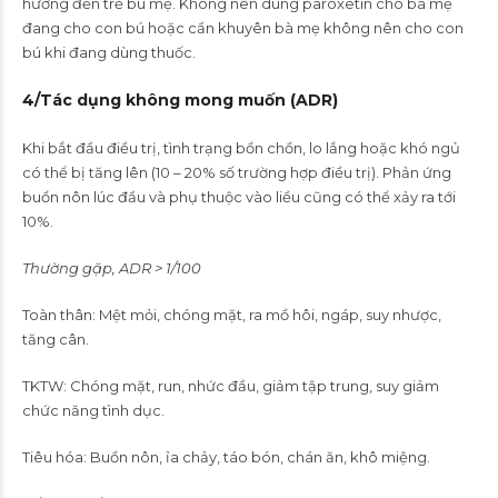
hưởng đến trẻ bú mẹ. Không nên dùng paroxetin cho bà mẹ
đang cho con bú hoặc cần khuyên bà mẹ không nên cho con
bú khi đang dùng thuốc.
4/
Tác dụng không mong muốn
(ADR)
Khi bắt đầu điều trị, tình trạng bồn chồn, lo lắng hoặc khó ngủ
có thể bị tăng lên (10 – 20% số trường hợp điều trị). Phản ứng
buồn nôn lúc đầu và phụ thuộc vào liều cũng có thể xảy ra tới
10%.
Thường gặp, ADR > 1/100
Toàn thân: Mệt mỏi, chóng mặt, ra mồ hôi, ngáp, suy nhược,
tăng cân.
TKTW: Chóng mặt, run, nhức đầu, giảm tập trung, suy giảm
chức năng tình dục.
Tiêu hóa: Buồn nôn, ỉa chảy, táo bón, chán ăn, khô miệng.