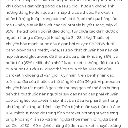
khi uống và đạt nồng độ tối đa sau 5 giờ. Thức ăn không ảnh
hưởng đáng kể đến quá trình hấp thu của thuốc. Paroxetin
phân bố rộng khắp trong các mô cơ thể, có thể qua hàng rào
máu – não, sữa và liên kết cao với protein huyết tương, xấp xỉ
95%. Thể tích phân bố rất dao động, tuy chưa xác định được ở
người, nhưng ở động vật khoảng từ 3 – 28 lít/kg. Thuốc bị
chuyển hóa mạnh bước đầu ở gan bởi enzym CYP2D6 dưới
dạng oxy-hóa và methyl-hóa, sau đó chất chuyển hóa này kết
hợp với acid glucuronic để thải trừ qua phân (khoảng 36%) và
nước tiểu (62%). Một phần nhỏ 2% paroxetin không đổi thải trừ
qua nước tiểu và < 1% được thải trừ qua phân. Nửa đời của
paroxetin khoảng 21 – 24 giờ. Tuy nhiên, trên bệnh nhân cao
tuổi, nửa đời của thuốc có thể tăng lên đến 36 giờ. Vì paroxetin
chuyển hóa rất mạnh ở gan, tổn thương gan có thể ảnh hưởng
đến thải trừ thuốc nên người bị suy gan nặng cần phải khuyến
cáo dùng liều paroxetin thấp nhất ban đầu và phải thận trọng
khi tăng liều ở người bệnh này. Trên bệnh nhân suy thận có Clcr
< 30 ml/phút, nồng độ trung bình paroxetin trong huyết tương
tăng khoảng 4 lần so với trên người khỏe mạnh. Ở người bệnh
có Clcr từ 30 – 60 ml/phút, nồng độ đỉnh paroxetin huyết tương