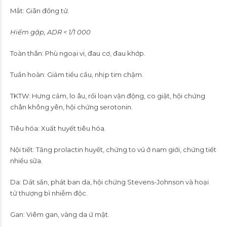
Mắt: Giãn đồng tử.
Hiếm gặp, ADR < 1/1 000
Toàn thân: Phù ngoại vi, đau cơ, đau khớp.
Tuần hoàn: Giảm tiểu cầu, nhịp tim chậm.
TKTW: Hưng cảm, lo âu, rối loạn vận động, co giật, hội chứng
chân không yên, hội chứng serotonin.
Tiêu hóa: Xuất huyết tiêu hóa.
Nội tiết: Tăng prolactin huyết, chứng to vú ở nam giới, chứng tiết
nhiều sữa.
Da: Dát sần, phát ban da, hội chứng Stevens-Johnson và hoại
tử thượng bì nhiễm độc.
Gan: Viêm gan, vàng da ứ mật.