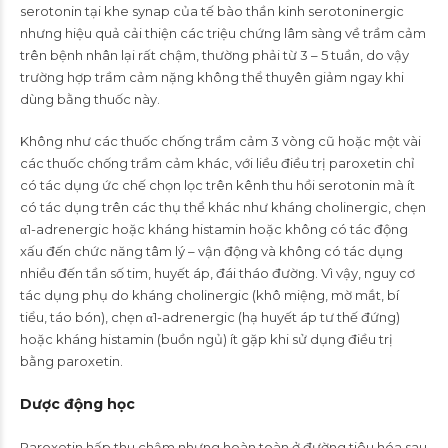
serotonin tại khe synap của tế bào thần kinh serotoninergic
nhưng hiệu quả cải thiện các triệu chứng lâm sàng về trầm cảm
trên bệnh nhân lại rất chậm, thường phải từ 3 – 5 tuần, do vậy
trường hợp trầm cảm nặng không thể thuyên giảm ngay khi
dùng bằng thuốc này.
Không như các thuốc chống trầm cảm 3 vòng cũ hoặc một vài
các thuốc chống trầm cảm khác, với liều điều trị paroxetin chỉ
có tác dụng ức chế chọn lọc trên kênh thu hồi serotonin mà ít
có tác dụng trên các thụ thể khác như kháng cholinergic, chẹn
α1-adrenergic hoặc kháng histamin hoặc không có tác động
xấu đến chức năng tâm lý – vận động và không có tác dụng
nhiều đến tần số tim, huyết áp, đái tháo đường. Vì vậy, nguy cơ
tác dụng phụ do kháng cholinergic (khô miệng, mờ mắt, bí
tiểu, táo bón), chẹn α1-adrenergic (hạ huyết áp tư thế đứng)
hoặc kháng histamin (buồn ngủ) ít gặp khi sử dụng điều trị
bằng paroxetin.
Dược động học
Paroxetin hấp thu chậm nhưng hoàn toàn ở đường tiêu hóa sau