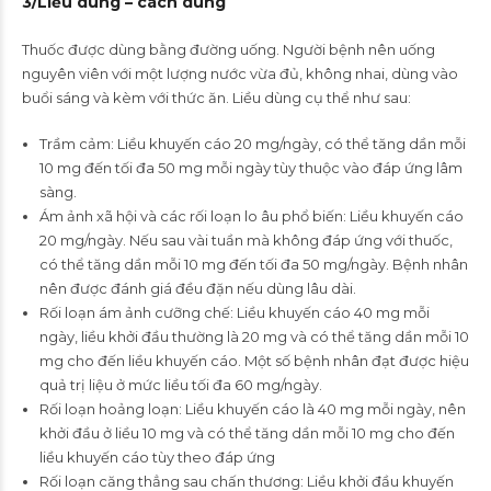
3/
Liều dùng
–
cách dùng
Thuốc được dùng bằng đường uống. Người bệnh nên uống
nguyên viên với một lượng nước vừa đủ, không nhai, dùng vào
buổi sáng và kèm với thức ăn. Liều dùng cụ thể như sau:
Trầm cảm: Liều khuyến cáo 20 mg/ngày, có thể tăng dần mỗi
10 mg đến tối đa 50 mg mỗi ngày tùy thuộc vào đáp ứng lâm
sàng.
Ám ảnh xã hội và các rối loạn lo âu phổ biến: Liều khuyến cáo
20 mg/ngày. Nếu sau vài tuần mà không đáp ứng với thuốc,
có thể tăng dần mỗi 10 mg đến tối đa 50 mg/ngày. Bệnh nhân
nên được đánh giá đều đặn nếu dùng lâu dài.
Rối loạn ám ảnh cưỡng chế: Liều khuyến cáo 40 mg mỗi
ngày, liều khởi đầu thường là 20 mg và có thể tăng dần mỗi 10
mg cho đến liều khuyến cáo. Một số bệnh nhân đạt được hiệu
quả trị liệu ở mức liều tối đa 60 mg/ngày.
Rối loạn hoảng loạn: Liều khuyến cáo là 40 mg mỗi ngày, nên
khởi đầu ở liều 10 mg và có thể tăng dần mỗi 10 mg cho đến
liều khuyến cáo tùy theo đáp ứng
Rối loạn căng thẳng sau chấn thương: Liều khởi đầu khuyến