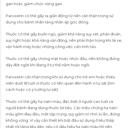
gan hoặc giảm chức năng gan.
Paroxetin có thể gây ra giãn đồng tử nên cần thận trọng sử
dụng cho bệnh nhân tăng nhãn áp góc đóng.
Thuốc có thể gây buồn ngủ, giảm khả năng suy xét, phán đoán,
suy nghĩ hoặc khả năng vận động, nên phải thận trọng khi lái xe,
vận hành máy hoặc những công việc cần tỉnh táo.
Thuốc có thể gây chóng mặt hoặc nhức đầu, nên không đứng
dậy đột ngột khi đang ở tư thế nằm hoặc ngồi.
Paroxetin cần thận trọng khi sử dụng cho trẻ em hoặc thiếu
niên dưới 18 tuổi vì thuốc có liên quan đến hành vi tự sát (tìm
cách hoặc có ý tưởng tự sát).
Thuốc có thể gây hạ natri máu, đặc biệt ở người cao tuổi và
người bệnh đang dùng thuốc lợi tiểu. Các triệu chứng hạ natri
máu gồm đau đầu, mất tập trung, suy giảm trí nhớ, lú lẫn, đứng
không vững. Vì vậy cần thiết khi bắt đầu sử dụng ở liều thấp
nhất rồi tăng liều dần, nếu có dấu hiệu hạ natri máu thì nên